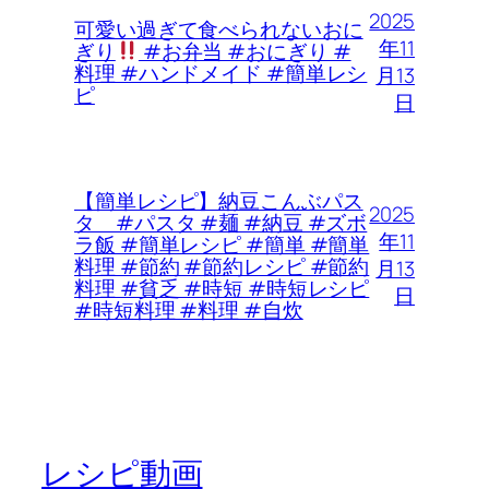
2025
可愛い過ぎて食べられないおに
年11
ぎり
#お弁当 #おにぎり #
料理 #ハンドメイド #簡単レシ
月13
ピ
日
【簡単レシピ】納豆こんぶパス
2025
タ #パスタ #麺 #納豆 #ズボ
年11
ラ飯 #簡単レシピ #簡単 #簡単
料理 #節約 #節約レシピ #節約
月13
料理 #貧乏 #時短 #時短レシピ
日
#時短料理 #料理 #自炊
レシピ動画