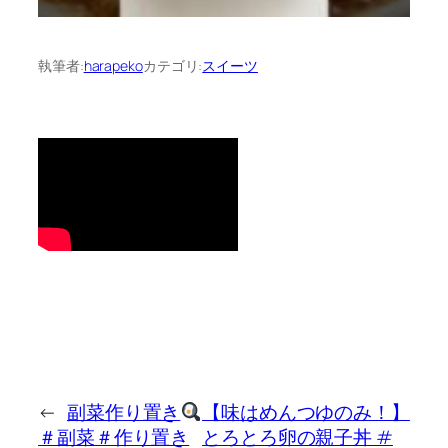
執筆者:
harapeko
カテゴリ:
スイーツ
←
副菜作り置き
【味はめんつゆのみ！】
＃副菜＃作り置き
とろとろ卵の親子丼 #