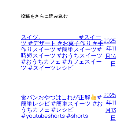
投稿をさらに読み込む
スイツ。 #スイー
2025
ツ #デザート #お菓子作り #手
年11
作りスイーツ #簡単スイーツ#
時短スイーツ #おうちスイーツ
月14
#おうちカフェ #カフェスイー
日
ツ #スイーツレシピ
2025
食パンおやつはこれが正解
#
年11
簡単レシピ #簡単スイーツ #お
うちカフェ #レシピ
月13
#youtubeshorts #shorts
日