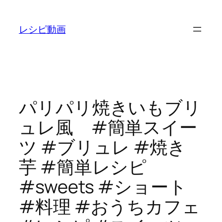
内
容
レシピ動画
を
ス
キ
ッ
プ
パリパリ焼きいもブリ
ュレ風 #簡単スイー
ツ #ブリュレ #焼き
芋 #簡単レシピ
#sweets #ショート
#料理 #おうちカフェ