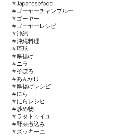
#Japanesefood
#ゴーヤーチャンプルー
#ゴーヤー
#ゴーヤーレシピ
#沖縄
#沖縄料理
#琉球
#厚揚げ
#ニラ
#そぼろ
#あんかけ
#厚揚げレシピ
#にら
#にらレシピ
#炒め物
#ラタトゥイユ
#野菜煮込み
#ズッキーニ