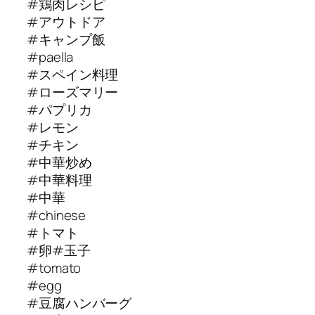
#鶏肉レシピ
#アウトドア
#キャンプ飯
#paella
#スペイン料理
#ローズマリー
#パプリカ
#レモン
#チキン
#中華炒め
#中華料理
#中華
#chinese
#トマト
#卵#玉子
#tomato
#egg
#豆腐ハンバーグ