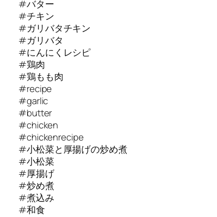
#バター
#チキン
#ガリバタチキン
#ガリバタ
#にんにくレシピ
#鶏肉
#鶏もも肉
#recipe
#garlic
#butter
#chicken
#chickenrecipe
#小松菜と厚揚げの炒め煮
#小松菜
#厚揚げ
#炒め煮
#煮込み
#和食