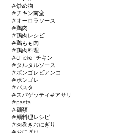
#炒め物
#チキン南蛮
#オーロラソース
#鶏肉
#鶏肉レシピ
#鶏もも肉
#鶏肉料理
#chickenチキン
#タルタルソース
#ボンゴレビアンコ
#ボンゴレ
#パスタ
#スパゲッティ#アサリ
#pasta
#麺類
#麺料理レシピ
#肉巻きおにぎり
#おにぎり