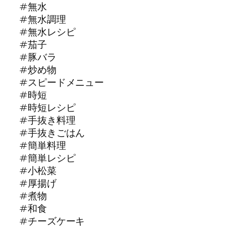
#無水
#無水調理
#無水レシピ
#茄子
#豚バラ
#炒め物
#スピードメニュー
#時短
#時短レシピ
#手抜き料理
#手抜きごはん
#簡単料理
#簡単レシピ
#小松菜
#厚揚げ
#煮物
#和食
#チーズケーキ