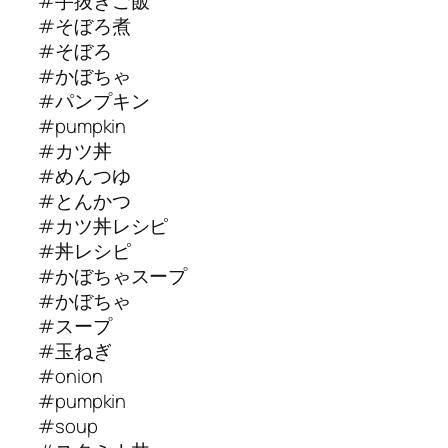
#手抜きご飯
#そぼろ煮
#そぼろ
#かぼちゃ
#パンプキン
#pumpkin
#カツ丼
#めんつゆ
#とんかつ
#カツ丼レシピ
#丼レシピ
#かぼちゃスープ
#かぼちゃ
#スープ
#玉ねぎ
#onion
#pumpkin
#soup