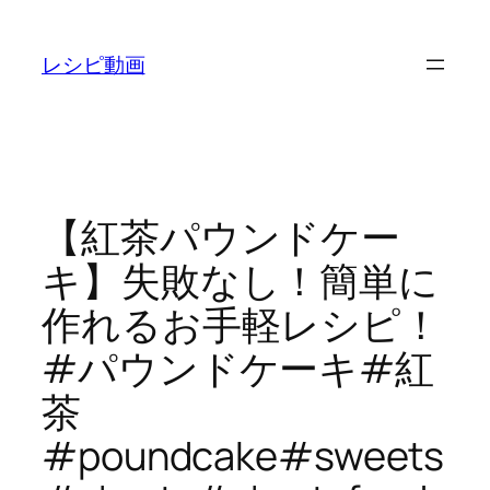
内
容
レシピ動画
を
ス
キ
ッ
プ
【紅茶パウンドケー
キ】失敗なし！簡単に
作れるお手軽レシピ！
#パウンドケーキ#紅
茶
#poundcake#sweets