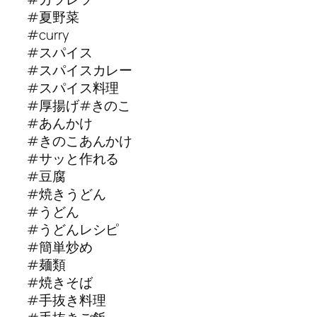
#夏野菜
#curry
#スパイス
#スパイスカレー
#スパイス料理
#厚揚げ#きのこ
#あんかけ
#きのこあんかけ
#サッと作れる
#豆腐
#焼きうどん
#うどん
#うどんレシピ
#簡単炒め
#麺類
#焼きそば
#手抜き料理