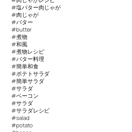
#塩バター肉じゃが
#肉じゃが
#バター
#butter
#煮物
#和風
#煮物レシピ
#バター料理
#簡単和食
#ポテトサラダ
#簡単サラダ
#サラダ
#ベーコン
#サラダ
#サラダレシピ
#salad
#potato