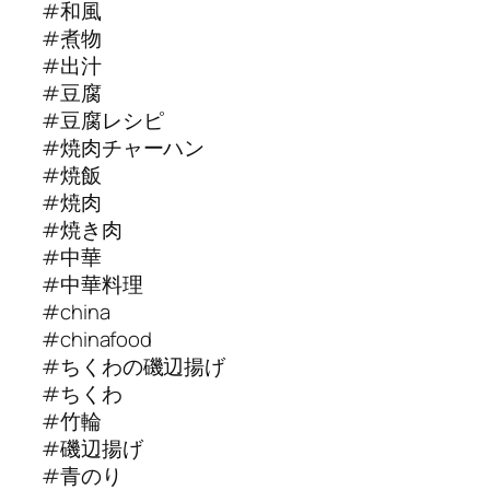
#和風
#煮物
#出汁
#豆腐
#豆腐レシピ
#焼肉チャーハン
#焼飯
#焼肉
#焼き肉
#中華
#中華料理
#china
#chinafood
#ちくわの磯辺揚げ
#ちくわ
#竹輪
#磯辺揚げ
#青のり