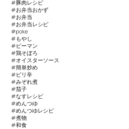
#豚肉レシピ
#お弁当おかず
#お弁当
#お弁当レシピ
#poke
#もやし
#ピーマン
#鶏そぼろ
#オイスターソース
#簡単炒め
#ピリ辛
#みぞれ煮
#茄子
#なすレシピ
#めんつゆ
#めんつゆレシピ
#煮物
#和食