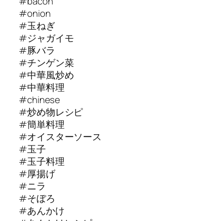
#bacon
#onion
#玉ねぎ
#ジャガイモ
#豚バラ
#チンゲン菜
#中華風炒め
#中華料理
#chinese
#炒め物レシピ
#簡単料理
#オイスターソース
#玉子
#玉子料理
#厚揚げ
#ニラ
#そぼろ
#あんかけ