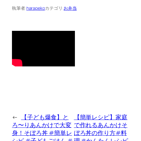
執筆者:
harapeko
カテゴリ:
お弁当
←
【子ども爆食】と
【簡単レシピ】家庭
ろ〜りあんかけで大変
で作れるあんかけそ
身！そぼろ丼 #簡単レ
ぼろ丼の作り方#料
シピ #子どもごはん #
理 #かんたんレシピ