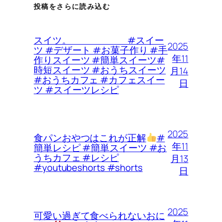
投稿をさらに読み込む
スイツ。 #スイー
2025
ツ #デザート #お菓子作り #手
年11
作りスイーツ #簡単スイーツ#
時短スイーツ #おうちスイーツ
月14
#おうちカフェ #カフェスイー
日
ツ #スイーツレシピ
2025
食パンおやつはこれが正解
#
年11
簡単レシピ #簡単スイーツ #お
うちカフェ #レシピ
月13
#youtubeshorts #shorts
日
2025
可愛い過ぎて食べられないおに