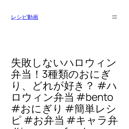
内
容
レシピ動画
を
ス
キ
ッ
プ
失敗しないハロウィン
弁当！3種類のおにぎ
り、どれが好き？ #ハ
ロウィン弁当 #bento
#おにぎり #簡単レシ
ピ #お弁当 #キャラ弁