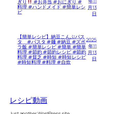
年11
ぎり
#お弁当 #おにぎり #
料理 #ハンドメイド #簡単レシ
月13
ピ
日
【簡単レシピ】納豆こんぶパス
2025
タ #パスタ #麺 #納豆 #ズボ
年11
ラ飯 #簡単レシピ #簡単 #簡単
料理 #節約 #節約レシピ #節約
月13
料理 #貧乏 #時短 #時短レシピ
日
#時短料理 #料理 #自炊
レシピ動画
Just another WordPress site