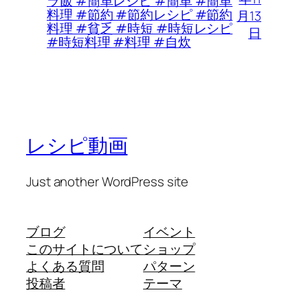
ラ飯 #簡単レシピ #簡単 #簡単
料理 #節約 #節約レシピ #節約
月13
料理 #貧乏 #時短 #時短レシピ
日
#時短料理 #料理 #自炊
レシピ動画
Just another WordPress site
ブログ
イベント
このサイトについて
ショップ
よくある質問
パターン
投稿者
テーマ