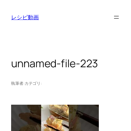
内
容
レシピ動画
を
ス
キ
ッ
プ
unnamed-file-223
執筆者:
カテゴリ: