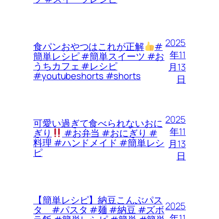
2025
食パンおやつはこれが正解
#
年11
簡単レシピ #簡単スイーツ #お
うちカフェ #レシピ
月13
#youtubeshorts #shorts
日
2025
可愛い過ぎて食べられないおに
年11
ぎり
#お弁当 #おにぎり #
料理 #ハンドメイド #簡単レシ
月13
ピ
日
【簡単レシピ】納豆こんぶパス
2025
タ #パスタ #麺 #納豆 #ズボ
年11