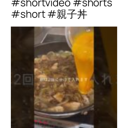
#shortvideo #shorts
#short #親子丼