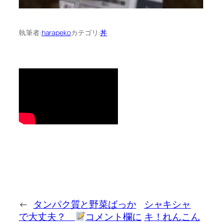
執筆者:
harapeko
カテゴリ:
丼
←
タンパク質と野菜ばっか
シャキシャ
で大丈夫？
コメント欄に
キ！れんこん