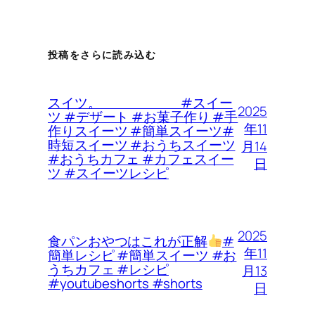
投稿をさらに読み込む
スイツ。 #スイー
2025
ツ #デザート #お菓子作り #手
年11
作りスイーツ #簡単スイーツ#
時短スイーツ #おうちスイーツ
月14
#おうちカフェ #カフェスイー
日
ツ #スイーツレシピ
2025
食パンおやつはこれが正解
#
年11
簡単レシピ #簡単スイーツ #お
うちカフェ #レシピ
月13
#youtubeshorts #shorts
日