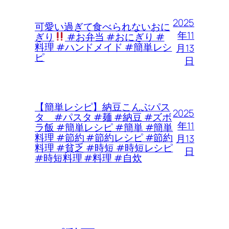
2025
可愛い過ぎて食べられないおに
年11
ぎり
#お弁当 #おにぎり #
料理 #ハンドメイド #簡単レシ
月13
ピ
日
【簡単レシピ】納豆こんぶパス
2025
タ #パスタ #麺 #納豆 #ズボ
年11
ラ飯 #簡単レシピ #簡単 #簡単
料理 #節約 #節約レシピ #節約
月13
料理 #貧乏 #時短 #時短レシピ
日
#時短料理 #料理 #自炊