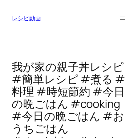
内
容
レシピ動画
を
ス
キ
ッ
プ
我が家の親子丼レシピ
#簡単レシピ #煮る #
料理 #時短節約 #今日
の晩ごはん #cooking
#今日の晩ごはん #お
うちごはん