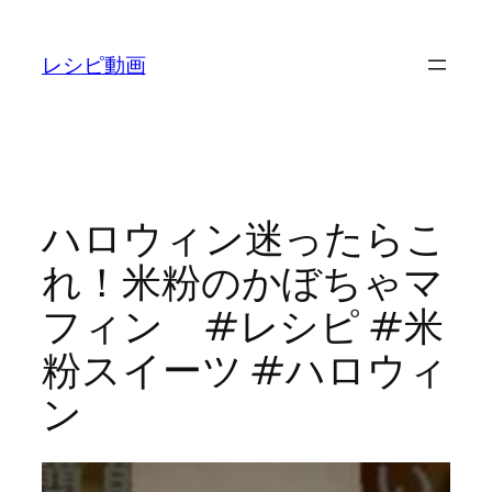
内
容
レシピ動画
を
ス
キ
ッ
プ
ハロウィン迷ったらこ
れ！米粉のかぼちゃマ
フィン #レシピ #米
粉スイーツ #ハロウィ
ン