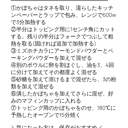
━━━━━━━━━━━━━━━━━━
①かぼちゃはタネを取り、濡らしたキッチ
ンペーパーとラップで包み、レンジで600w
で3分加熱する
②半分はトッピング用に1センチ角にカット
する。残りの半分はフォークでつぶして粗
熱を取る(固ければ追加で加熱する)
③ミズホチカラにアーモンドパウダーとベ
ーキングパウダーを加えて混ぜる
④別のボウルに卵を割ほぐし、油を3、4回
に分けて加えてその都度よく混ぜる
⑤砂糖を加えて溶けるまで混ぜたら、3の粉
類を加えて混ぜる
⑥潰したかぼちゃを加えてさらに混ぜ、好
みのマフィンカップに入れる
⑦トッピング用のかぼちゃをのせ、180℃に
予熱したオーブンで15分焼く
＼気になった方は、保存がおすすめ／