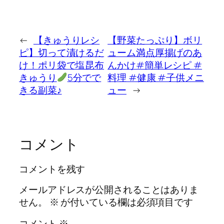
←
【きゅうりレシ
【野菜たっぷり】ボリ
ピ】切って漬けるだ
ューム満点厚揚げのあ
け！ポリ袋で塩昆布
んかけ#簡単レシピ #
きゅうり
5分でで
料理 #健康 #子供メニ
きる副菜♪
ュー
→
コメント
コメントを残す
メールアドレスが公開されることはありま
せん。
※
が付いている欄は必須項目です
コメント
※