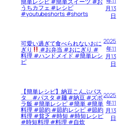
年11
簡単レシピ #簡単スイーツ #お
うちカフェ #レシピ
月13
#youtubeshorts #shorts
日
2025
可愛い過ぎて食べられないおに
年11
ぎり
#お弁当 #おにぎり #
料理 #ハンドメイド #簡単レシ
月13
ピ
日
【簡単レシピ】納豆こんぶパス
2025
タ #パスタ #麺 #納豆 #ズボ
年11
ラ飯 #簡単レシピ #簡単 #簡単
料理 #節約 #節約レシピ #節約
月13
料理 #貧乏 #時短 #時短レシピ
日
#時短料理 #料理 #自炊