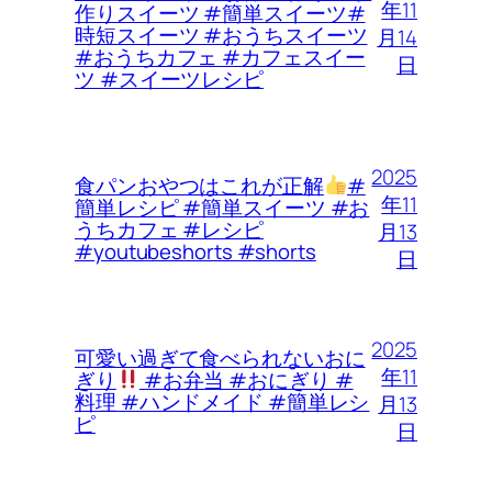
年11
作りスイーツ #簡単スイーツ#
時短スイーツ #おうちスイーツ
月14
#おうちカフェ #カフェスイー
日
ツ #スイーツレシピ
2025
食パンおやつはこれが正解
#
年11
簡単レシピ #簡単スイーツ #お
うちカフェ #レシピ
月13
#youtubeshorts #shorts
日
2025
可愛い過ぎて食べられないおに
年11
ぎり
#お弁当 #おにぎり #
料理 #ハンドメイド #簡単レシ
月13
ピ
日