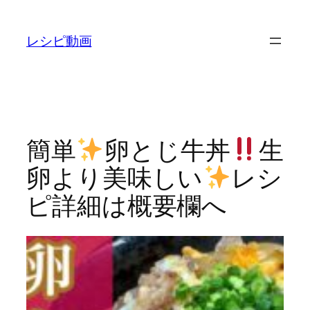
内
容
レシピ動画
を
ス
キ
ッ
プ
簡単
卵とじ牛丼
生
卵より美味しい
レシ
ピ詳細は概要欄へ