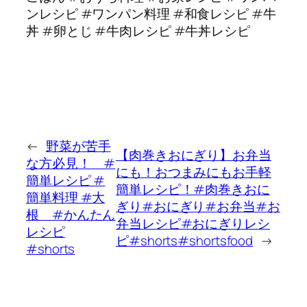
ンレシピ #ワンパン料理 #和食レシピ #牛
丼 #卵とじ #牛肉レシピ #牛丼レシピ
←
野菜が苦手
【肉巻きおにぎり】お弁当
な方必見！ #
にも！おつまみにもお手軽
簡単レシピ #
簡単レシピ！#肉巻きおに
簡単料理 #大
ぎり#おにぎり#お弁当#お
根 #かんたん
弁当レシピ#おにぎりレシ
レシピ
ピ#shorts#shortsfood
→
#shorts