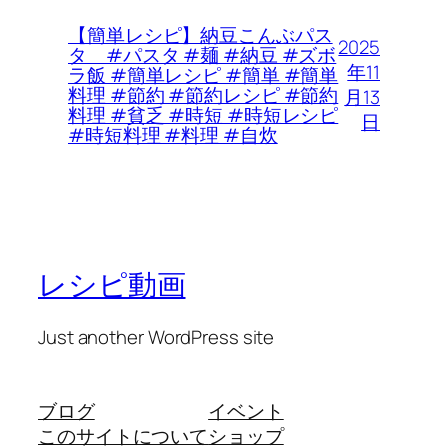
【簡単レシピ】納豆こんぶパス
2025
タ #パスタ #麺 #納豆 #ズボ
年11
ラ飯 #簡単レシピ #簡単 #簡単
料理 #節約 #節約レシピ #節約
月13
料理 #貧乏 #時短 #時短レシピ
日
#時短料理 #料理 #自炊
レシピ動画
Just another WordPress site
ブログ
イベント
このサイトについて
ショップ