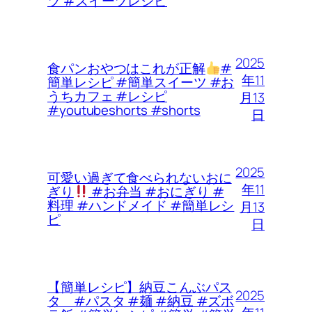
ツ #スイーツレシピ
2025
食パンおやつはこれが正解
#
年11
簡単レシピ #簡単スイーツ #お
うちカフェ #レシピ
月13
#youtubeshorts #shorts
日
2025
可愛い過ぎて食べられないおに
年11
ぎり
#お弁当 #おにぎり #
料理 #ハンドメイド #簡単レシ
月13
ピ
日
【簡単レシピ】納豆こんぶパス
2025
タ #パスタ #麺 #納豆 #ズボ