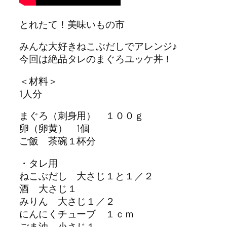
とれたて！美味いもの市
みんな大好きねこぶだしでアレンジ♪
今回は絶品タレのまぐろユッケ丼！
＜材料＞
1人分
まぐろ（刺身用） １００ｇ
卵（卵黄） 1個
ご飯 茶碗１杯分
・タレ用
ねこぶだし 大さじ１と１／２
酒 大さじ１
みりん 大さじ１／２
にんにくチューブ １ｃｍ
ごま油 小さじ１