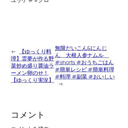
無限だいこん&にんじ
←
【ゆっくり料
ん 大根人参ナムル
理】霊夢が作る野
#shorts #おうちごはん
菜炒め盛り醤油ラ
#簡単レシピ #簡単料理
ーメン卵のせ！
#料理 #副菜 #おいしい
【ゆっくり実況】
→
コメント