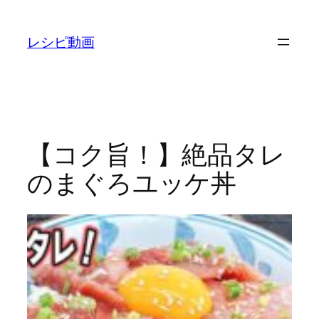
内
容
レシピ動画
を
ス
キ
ッ
プ
【コク旨！】絶品タレ
のまぐろユッケ丼