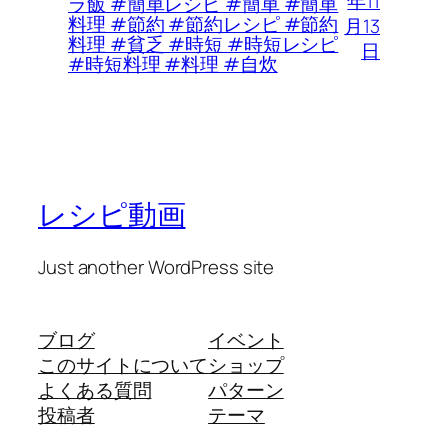
年11
ラ飯 #簡単レシピ #簡単 #簡単
料理 #節約 #節約レシピ #節約
月13
料理 #貧乏 #時短 #時短レシピ
日
#時短料理 #料理 #自炊
レシピ動画
Just another WordPress site
ブログ
イベント
このサイトについて
ショップ
よくある質問
パターン
投稿者
テーマ