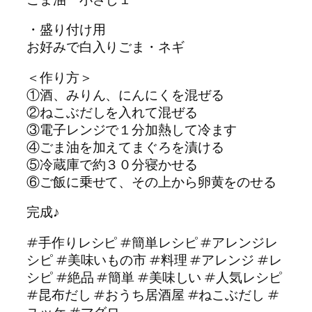
・盛り付け用
お好みで白入りごま・ネギ
＜作り方＞
①酒、みりん、にんにくを混ぜる
②ねこぶだしを入れて混ぜる
③電子レンジで１分加熱して冷ます
④ごま油を加えてまぐろを漬ける
⑤冷蔵庫で約３０分寝かせる
⑥ご飯に乗せて、その上から卵黄をのせる
完成♪
#手作りレシピ #簡単レシピ #アレンジレ
シピ #美味いもの市 #料理 #アレンジ #レ
シピ #絶品 #簡単 #美味しい #人気レシピ
#昆布だし #おうち居酒屋 #ねこぶだし #
ユッケ #マグロ