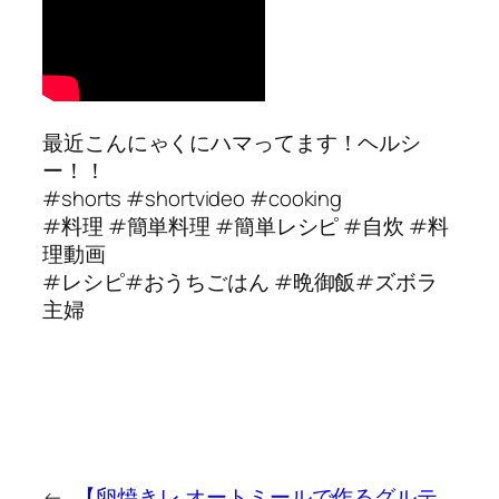
最近こんにゃくにハマってます！ヘルシ
ー！！
#shorts #shortvideo #cooking
#料理 #簡単料理 #簡単レシピ #自炊 #料
理動画
#レシピ#おうちごはん #晩御飯#ズボラ
主婦
←
【卵焼きレ
オートミールで作るグルテ