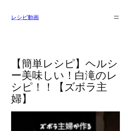
内
容
レシピ動画
を
ス
キ
ッ
プ
【簡単レシピ】ヘルシ
ー美味しい！白滝のレ
シピ！！【ズボラ主
婦】