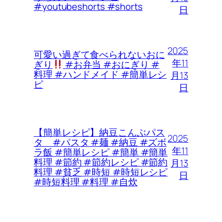
#youtubeshorts #shorts
日
2025
可愛い過ぎて食べられないおに
年11
ぎり
#お弁当 #おにぎり #
料理 #ハンドメイド #簡単レシ
月13
ピ
日
【簡単レシピ】納豆こんぶパス
2025
タ #パスタ #麺 #納豆 #ズボ
年11
ラ飯 #簡単レシピ #簡単 #簡単
料理 #節約 #節約レシピ #節約
月13
料理 #貧乏 #時短 #時短レシピ
日
#時短料理 #料理 #自炊