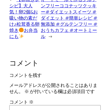
シピ】大人
ンフリーココナッツクッキ
気！卵2個&お
ー#ダイエットスイーツ #
吸い物の素だ
ダイエット #簡単レシピ #
け♪松茸香る卵
無添加 #グルテンフリー #
焼き
お弁当
おうちカフェ #オートミー
にも
ル
→
コメント
コメントを残す
メールアドレスが公開されることはありま
せん。
※
が付いている欄は必須項目です
コメント
※