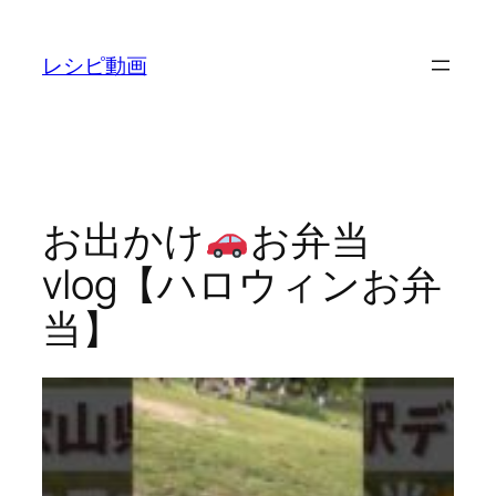
内
容
レシピ動画
を
ス
キ
ッ
プ
お出かけ
お弁当
vlog【ハロウィンお弁
当】