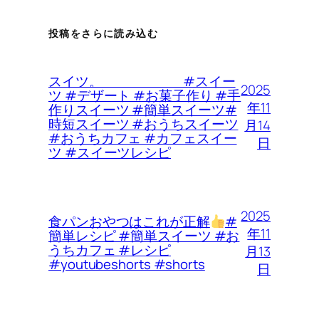
投稿をさらに読み込む
スイツ。 #スイー
2025
ツ #デザート #お菓子作り #手
年11
作りスイーツ #簡単スイーツ#
時短スイーツ #おうちスイーツ
月14
#おうちカフェ #カフェスイー
日
ツ #スイーツレシピ
2025
食パンおやつはこれが正解
#
年11
簡単レシピ #簡単スイーツ #お
うちカフェ #レシピ
月13
#youtubeshorts #shorts
日