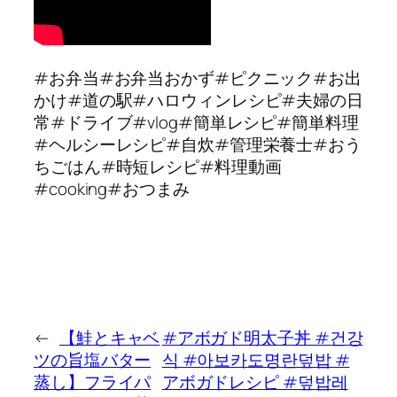
#お弁当#お弁当おかず#ピクニック#お出
かけ#道の駅#ハロウィンレシピ#夫婦の日
常#ドライブ#vlog#簡単レシピ#簡単料理
#ヘルシーレシピ#自炊#管理栄養士#おう
ちごはん#時短レシピ#料理動画
#cooking#おつまみ
←
【鮭とキャベ
#アボガド明太子丼 #건강
ツの旨塩バター
식 #아보카도명란덮밥 #
蒸し】フライパ
アボガドレシピ #덮밥레