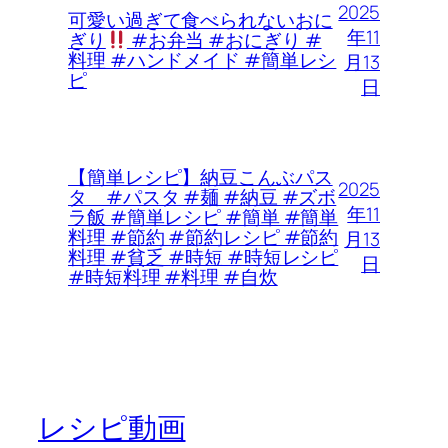
2025
可愛い過ぎて食べられないおに
年11
ぎり
#お弁当 #おにぎり #
料理 #ハンドメイド #簡単レシ
月13
ピ
日
【簡単レシピ】納豆こんぶパス
2025
タ #パスタ #麺 #納豆 #ズボ
年11
ラ飯 #簡単レシピ #簡単 #簡単
料理 #節約 #節約レシピ #節約
月13
料理 #貧乏 #時短 #時短レシピ
日
#時短料理 #料理 #自炊
レシピ動画