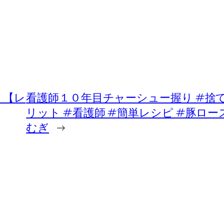
』【レ
看護師１０年目チャーシュー握り #捨て
リット #看護師 #簡単レシピ #豚ロース
むぎ
→