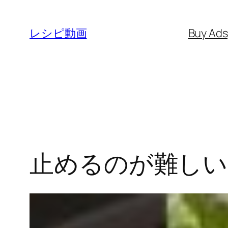
内
容
レシピ動画
Buy Ad
を
ス
キ
ッ
プ
止めるのが難しい