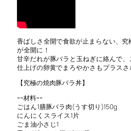
香ばしさ全開で食欲が止まらない、究
が全開に！
甘辛だれが豚バラと玉ねぎに絡んで、
仕上げの卵黄でまろやかさもプラスさ
【究極の焼肉豚バラ丼】
ｰｰ材料ｰｰ
ごはん1膳豚バラ肉(うす切り)150g
にんにくスライス1片
ごま油小さじ1