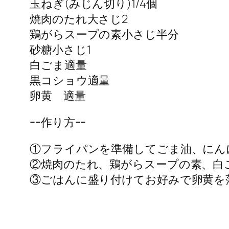
玉ねぎ(みじん切り)1/4個
焼肉のたれ大さじ2
鶏がらスープの素小さじ半分
砂糖小さじ1
白ごま適量
黒コショウ適量
卵黄 適量
ｰｰ作り方ｰｰ
①フライパンを準備してごま油、にん
②焼肉のたれ、鶏がらスープの素、白
③ごはんに盛り付けてお好みで卵黄を