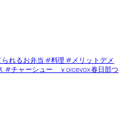
られるお弁当 #料理 #メリットデメ
 #チャーシュー ｖoicevox 春日部つ