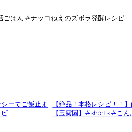
腸活ごはん #ナッコねえのズボラ発酵レシピ
ーシーでご飯止ま
【絶品！本格レシピ！！】
シピ
【玉露園】#shorts #こ