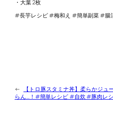
・大葉 2枚
#長芋レシピ #梅和え #簡単副菜 #
←
【トロ豚スタミナ丼】柔らかジュ
らん…！#簡単レシピ #自炊 #豚肉レ