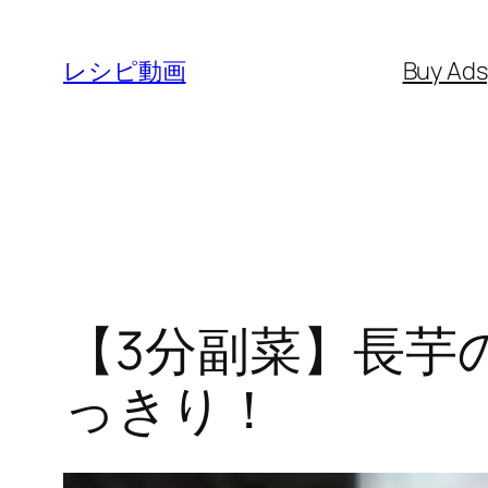
内
容
レシピ動画
Buy Ad
を
ス
キ
ッ
プ
【3分副菜】長芋
っきり！