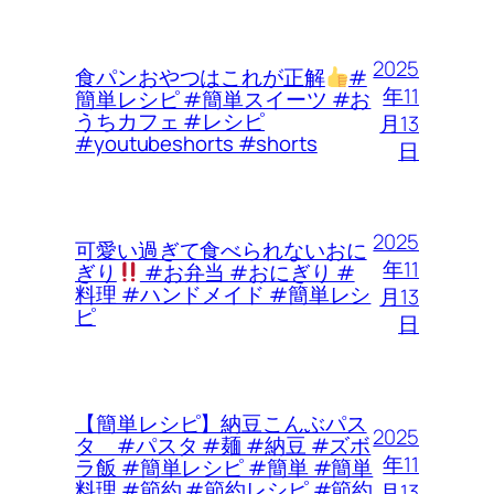
2025
食パンおやつはこれが正解
#
年11
簡単レシピ #簡単スイーツ #お
うちカフェ #レシピ
月13
#youtubeshorts #shorts
日
2025
可愛い過ぎて食べられないおに
年11
ぎり
#お弁当 #おにぎり #
料理 #ハンドメイド #簡単レシ
月13
ピ
日
【簡単レシピ】納豆こんぶパス
2025
タ #パスタ #麺 #納豆 #ズボ
年11
ラ飯 #簡単レシピ #簡単 #簡単
料理 #節約 #節約レシピ #節約
月13