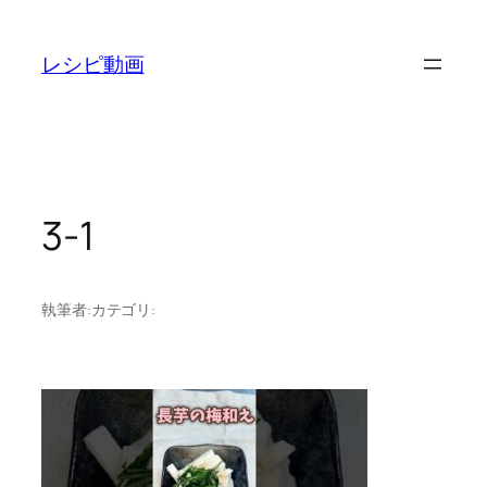
内
容
レシピ動画
を
ス
キ
ッ
プ
3-1
執筆者:
カテゴリ: