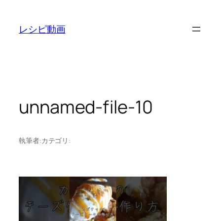
内
容
レシピ動画
を
ス
キ
ッ
プ
unnamed-file-10
執筆者:
カテゴリ: