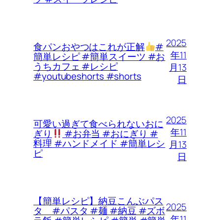
2025
食パンおやつはこれが正解
#
年11
簡単レシピ #簡単スイーツ #お
うちカフェ #レシピ
月13
#youtubeshorts #shorts
日
2025
可愛い過ぎて食べられないおに
年11
ぎり
#お弁当 #おにぎり #
料理 #ハンドメイド #簡単レシ
月13
ピ
日
【簡単レシピ】納豆こんぶパス
2025
タ #パスタ #麺 #納豆 #ズボ
年11