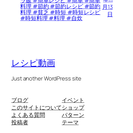
ラ飯 #簡単レシピ #簡単 #簡単
料理 #節約 #節約レシピ #節約
月13
料理 #貧乏 #時短 #時短レシピ
日
#時短料理 #料理 #自炊
レシピ動画
Just another WordPress site
ブログ
イベント
このサイトについて
ショップ
よくある質問
パターン
投稿者
テーマ