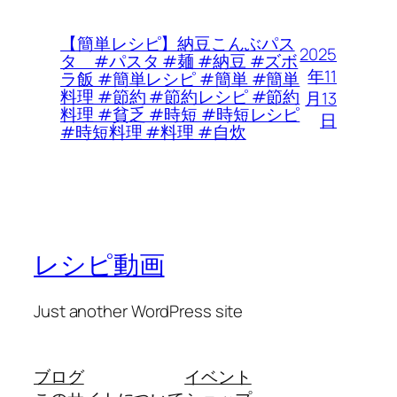
【簡単レシピ】納豆こんぶパス
2025
タ #パスタ #麺 #納豆 #ズボ
年11
ラ飯 #簡単レシピ #簡単 #簡単
料理 #節約 #節約レシピ #節約
月13
料理 #貧乏 #時短 #時短レシピ
日
#時短料理 #料理 #自炊
レシピ動画
Just another WordPress site
ブログ
イベント