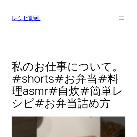
内
容
レシピ動画
を
ス
キ
ッ
プ
私のお仕事について。
#shorts#お弁当#料
理asmr#自炊#簡単レ
シピ#お弁当詰め方