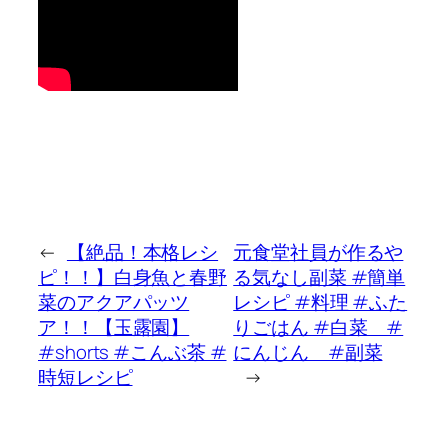
←
【絶品！本格レシ
元食堂社員が作るや
ピ！！】白身魚と春野
る気なし副菜 #簡単
菜のアクアパッツ
レシピ #料理 #ふた
ア！！【玉露園】
りごはん #白菜 #
#shorts #こんぶ茶 #
にんじん #副菜
時短レシピ
→