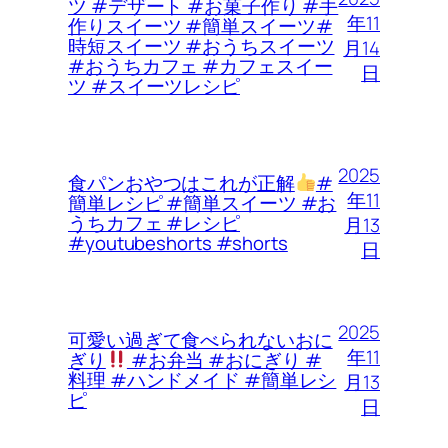
ツ #デザート #お菓子作り #手
年11
作りスイーツ #簡単スイーツ#
時短スイーツ #おうちスイーツ
月14
#おうちカフェ #カフェスイー
日
ツ #スイーツレシピ
2025
食パンおやつはこれが正解
#
年11
簡単レシピ #簡単スイーツ #お
うちカフェ #レシピ
月13
#youtubeshorts #shorts
日
2025
可愛い過ぎて食べられないおに
年11
ぎり
#お弁当 #おにぎり #
料理 #ハンドメイド #簡単レシ
月13
ピ
日