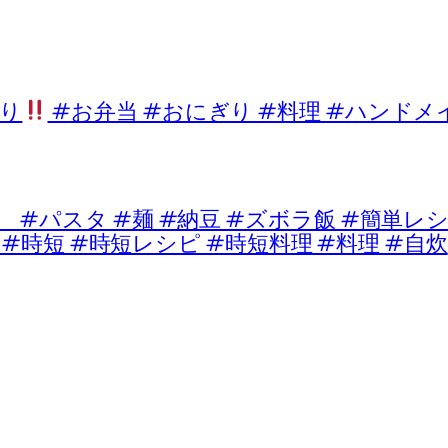
り
#お弁当 #おにぎり #料理 #ハンドメ
パスタ #麺 #納豆 #ズボラ飯 #簡単レシピ
 #時短 #時短レシピ #時短料理 #料理 #自炊