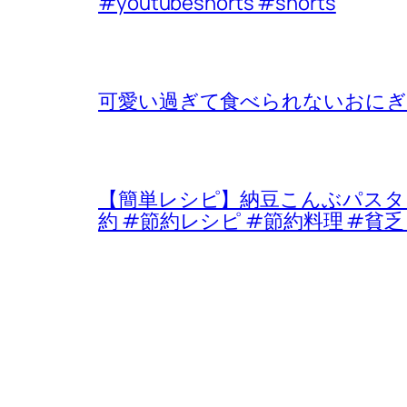
#youtubeshorts #shorts
可愛い過ぎて食べられないおにぎ
【簡単レシピ】納豆こんぶパスタ #
約 #節約レシピ #節約料理 #貧乏