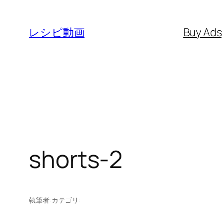
内
容
レシピ動画
Buy Ad
を
ス
キ
ッ
プ
shorts-2
執筆者:
カテゴリ: