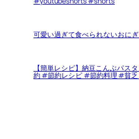
#youtubeshorts #shorts
可愛い過ぎて食べられないおにぎ
【簡単レシピ】納豆こんぶパスタ #
約 #節約レシピ #節約料理 #貧乏