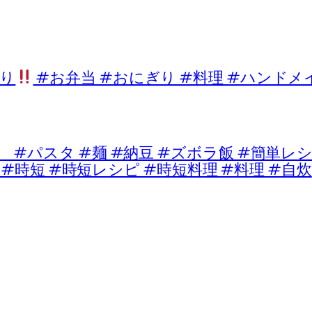
り
#お弁当 #おにぎり #料理 #ハンドメ
パスタ #麺 #納豆 #ズボラ飯 #簡単レシピ
 #時短 #時短レシピ #時短料理 #料理 #自炊