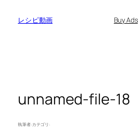
内
容
レシピ動画
Buy Ad
を
ス
キ
ッ
プ
unnamed-file-18
執筆者:
カテゴリ: