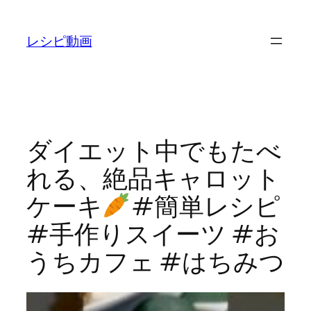
内
容
レシピ動画
を
ス
キ
ッ
プ
ダイエット中でもたべ
れる、絶品キャロット
ケーキ
#簡単レシピ
#手作りスイーツ #お
うちカフェ #はちみつ