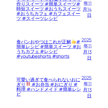
年11
作りスイーツ #簡単スイーツ#
時短スイーツ #おうちスイーツ
月14
#おうちカフェ #カフェスイー
日
ツ #スイーツレシピ
2025
食パンおやつはこれが正解
#
年11
簡単レシピ #簡単スイーツ #お
うちカフェ #レシピ
月13
#youtubeshorts #shorts
日
2025
可愛い過ぎて食べられないおに
年11
ぎり
#お弁当 #おにぎり #
料理 #ハンドメイド #簡単レシ
月13
ピ
日