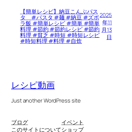
【簡単レシピ】納豆こんぶパス
2025
タ #パスタ #麺 #納豆 #ズボ
年11
ラ飯 #簡単レシピ #簡単 #簡単
料理 #節約 #節約レシピ #節約
月13
料理 #貧乏 #時短 #時短レシピ
日
#時短料理 #料理 #自炊
レシピ動画
Just another WordPress site
ブログ
イベント
このサイトについて
ショップ