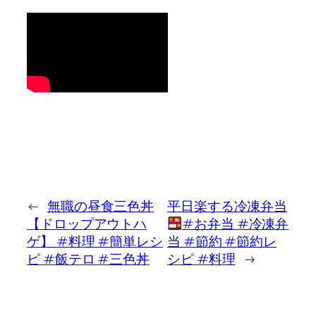
←
無職の昼食三色丼
平日楽する冷凍弁当
【ドロップアウトハ
#お弁当 #冷凍弁
ゲ】 #料理 #簡単レシ
当 #節約 #節約レ
ピ #飯テロ #三色丼
シピ #料理
→