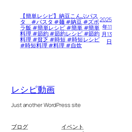
【簡単レシピ】納豆こんぶパス
2025
タ #パスタ #麺 #納豆 #ズボ
年11
ラ飯 #簡単レシピ #簡単 #簡単
料理 #節約 #節約レシピ #節約
月13
料理 #貧乏 #時短 #時短レシピ
日
#時短料理 #料理 #自炊
レシピ動画
Just another WordPress site
ブログ
イベント