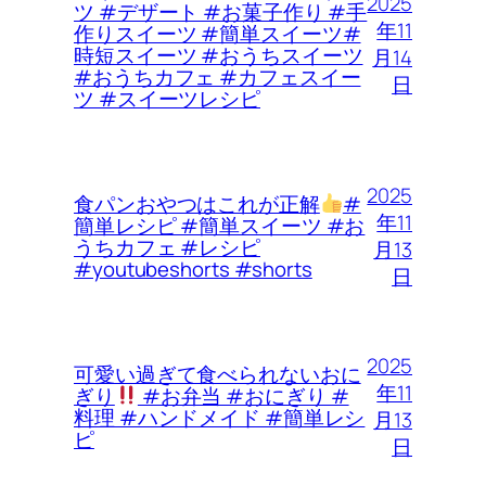
2025
ツ #デザート #お菓子作り #手
年11
作りスイーツ #簡単スイーツ#
時短スイーツ #おうちスイーツ
月14
#おうちカフェ #カフェスイー
日
ツ #スイーツレシピ
2025
食パンおやつはこれが正解
#
年11
簡単レシピ #簡単スイーツ #お
うちカフェ #レシピ
月13
#youtubeshorts #shorts
日
2025
可愛い過ぎて食べられないおに
年11
ぎり
#お弁当 #おにぎり #
料理 #ハンドメイド #簡単レシ
月13
ピ
日