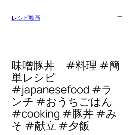
内
容
レシピ動画
を
ス
キ
ッ
プ
味噌豚丼 #料理 #簡
単レシピ
#japanesefood #ラ
ンチ #おうちごはん
#cooking #豚丼 #み
そ #献立 #夕飯