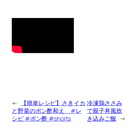
←
【簡単レシピ】さきイカ
冷凍鶏ささみ
と野菜のポン酢和え #レ
で親子丼風炊
シピ #ポン酢 #shorts
き込みご飯
→