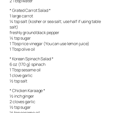
2 Tbsp water
* Grated Carrot Salad *
1 large carrot
¼ tsp salt (kosher or sea salt; use half if using table
salt)
freshly ground black pepper
¼ tsp sugar
1 Tbsp rice vinegar (You can use lemon juice)
1 Tbsp olive oil
* Korean Spinach Salad *
6 oz (170 g) spinach
1 Tbsp sesame oil
1 clove garlic
½ tsp salt
* Chicken Karaage *
½ inch ginger
2 cloves garlic
½ tsp sugar
½ tsp sesame oil