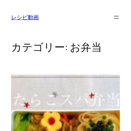
内
容
レシピ動画
を
ス
キ
ッ
カテゴリー:
お弁当
プ