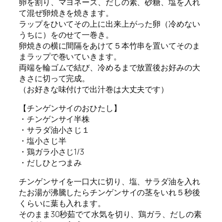
卵を割り、マヨネーズ、だしの素、砂糖、塩を入れ
て混ぜ卵焼きを焼きます。
ラップをひいてその上に出来上がった卵（冷めない
うちに）をのせて一巻き。
卵焼きの横に間隔をあけて５本竹串を置いてそのま
まラップで巻いていきます。
両端を輪ゴムで結び、冷めるまで放置後お好みの大
きさに切って完成。
（お好きな味付けで出汁巻は大丈夫です）
【チンゲンサイのおひたし】
・チンゲンサイ半株
・サラダ油小さじ１
・塩小さじ半
・鶏ガラ小さじ1/3
・だしひとつまみ
チンゲンサイを一口大に切り、塩、サラダ油を入れ
たお湯が沸騰したらチンゲンサイの茎をいれ５秒後
くらいに葉も入れます。
そのまま30秒茹でて水気を切り、鶏ガラ、だしの素