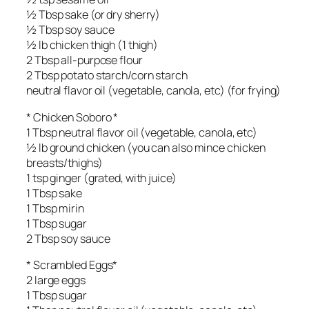
½ Tbsp sake (or dry sherry)
½ Tbsp soy sauce
½ lb chicken thigh (1 thigh)
2 Tbsp all-purpose flour
2 Tbsp potato starch/corn starch
neutral flavor oil (vegetable, canola, etc) (for frying)
* Chicken Soboro *
1 Tbsp neutral flavor oil (vegetable, canola, etc)
½ lb ground chicken (you can also mince chicken
breasts/thighs)
1 tsp ginger (grated, with juice)
1 Tbsp sake
1 Tbsp mirin
1 Tbsp sugar
2 Tbsp soy sauce
* Scrambled Eggs*
2 large eggs
1 Tbsp sugar