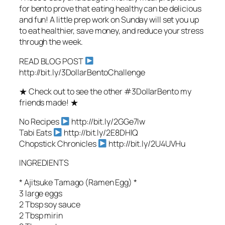
for bento prove that eating healthy can be delicious
and fun! A little prep work on Sunday will set you up
to eat healthier, save money, and reduce your stress
through the week.
READ BLOG POST
http://bit.ly/3DollarBentoChallenge
★ Check out to see the other #3DollarBento my
friends made! ★
No Recipes
http://bit.ly/2GGe7Iw
Tabi Eats
http://bit.ly/2E8DHlQ
Chopstick Chronicles
http://bit.ly/2U4UVHu
INGREDIENTS
* Ajitsuke Tamago (Ramen Egg) *
3 large eggs
2 Tbsp soy sauce
2 Tbsp mirin