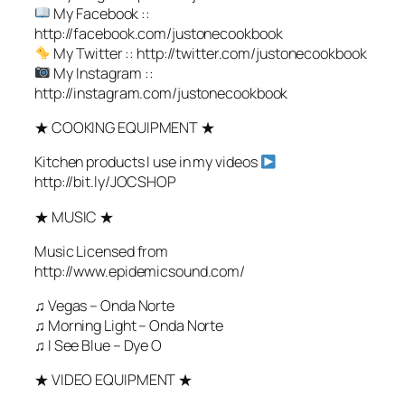
My Facebook ::
http://facebook.com/justonecookbook
My Twitter :: http://twitter.com/justonecookbook
My Instagram ::
http://instagram.com/justonecookbook
★ COOKING EQUIPMENT ★
Kitchen products I use in my videos
http://bit.ly/JOCSHOP
★ MUSIC ★
Music Licensed from
http://www.epidemicsound.com/
♫ Vegas – Onda Norte
♫ Morning Light – Onda Norte
♫ I See Blue – Dye O
★ VIDEO EQUIPMENT ★