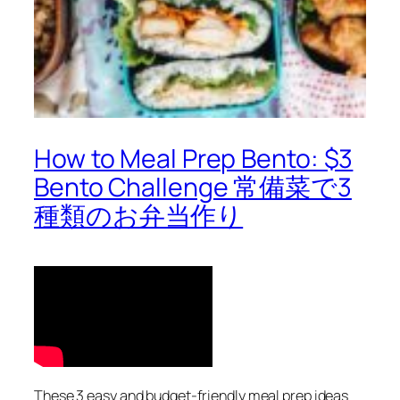
How to Meal Prep Bento: $3
Bento Challenge 常備菜で3
種類のお弁当作り
These 3 easy and budget-friendly meal prep ideas