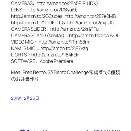
CAMERAS:: http://amzn.to/2E45PIR (1DX)
LENS :: http://amzn.to/2DSyai9,
http://amzn.to/2GCuoea, http://amzn.to/2E7e2MB,
http://amzn.to/2DOEerL & http://amzn.to/2cxjtU0
CAMERA SLIDER :: http://amzn.to/2knY1Fu
CAMERA STAND (similar) :: http://amzn.to/2cA7vOL
VIDEO MIC :: http://amzn.to/1Tmi58m
NAMI’S MIC :: http://amzn.to/2jE7vzq
LIGHTS :: http://amzn.to/1I84kEk
SOFTWARE :: Adobe Premiere
Meal Prep Bento: $3 Bento Challenge 常備菜で3種類
のお弁当作り
2019年2月26日