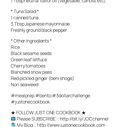
1 Tbsp neutral flavor oil (vegetable, canola, etc)
* Tuna Salad *
1 canned tuna
3 Tbsp Japanese mayonnaise
Freshly ground black pepper
* Other Ingredients *
Rice
Black sesame seeds
Green leaf lettuce
Cherry tomatoes
Blanched snow peas
Red pickled ginger (beni shoga)
Nori seaweed
#mealprep #bento #3dollarchallenge
#justonecookbook
★ FOLLOW JUST ONE COOKBOOK ★
Please SUBSCRIBE :: http://bit.ly/JOCchannel
My Blog :: http://www.justonecookbook.com