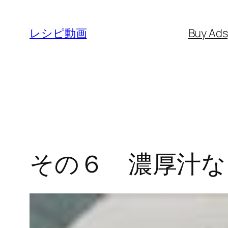
内
容
レシピ動画
Buy Ad
を
ス
キ
ッ
プ
その６ 濃厚汁な