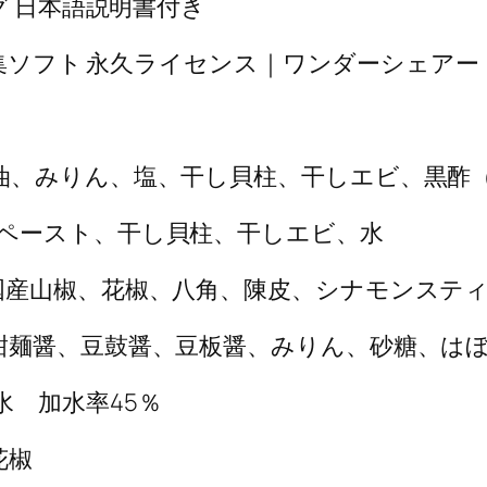
グ 日本語説明書付き
n版) 動画編集ソフト 永久ライセンス｜ワンダーシェアー
油、みりん、塩、干し貝柱、干しエビ、黒酢
ペースト、干し貝柱、干しエビ、水
国産山椒、花椒、八角、陳皮、シナモンステ
甜麺醤、豆鼓醤、豆板醤、みりん、砂糖、は
 加水率45％
花椒