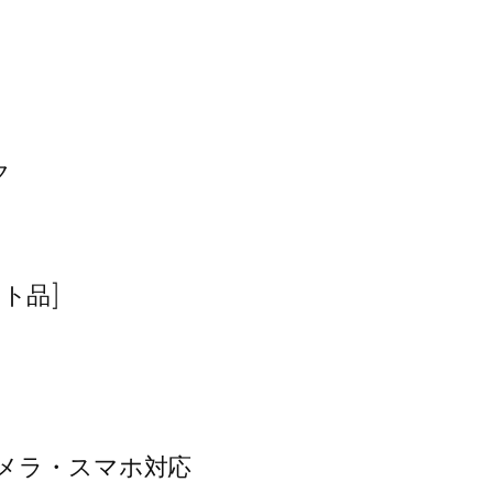
ク
ト品]
 カメラ・スマホ対応