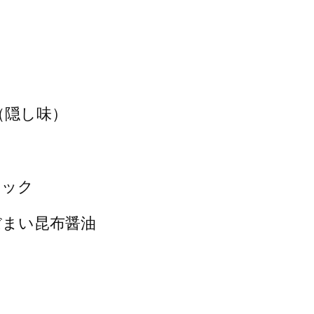
（隠し味）
ィック
ぼまい昆布醤油