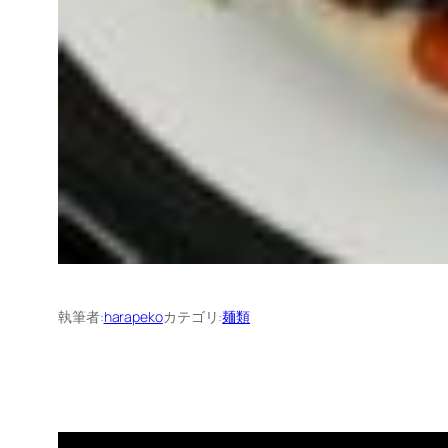
執筆者:
harapeko
カテゴリ:
麺類