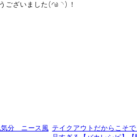
いました‪( ◜௰◝ ) ！
仏気分 ニース風
テイクアウトだからこそで