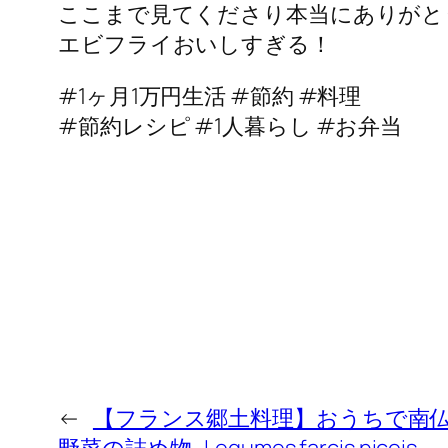
ここまで見てくださり本当にありがとうござ
エビフライおいしすぎる！
#1ヶ月1万円生活 #節約 #料理
#節約レシピ #1人暮らし #お弁当
←
【フランス郷土料理】おうちで南