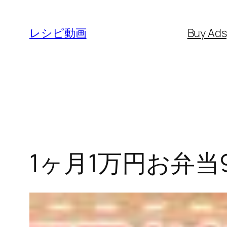
内
容
レシピ動画
Buy Ad
を
ス
キ
ッ
プ
1ヶ月1万円お弁当