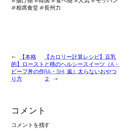
#揚げ物 #韓国 #食べ物 #人気 #モッパン
#相席食堂 #長州力
←
【本格
【カロリー計算レシピ】豆乳
的】ロースト
と桃のヘルシースイーツ（A・
ビーフ丼の作
RA・SHI, 嵐）太らないおやつ
り方
２
→
コメント
コメントを残す