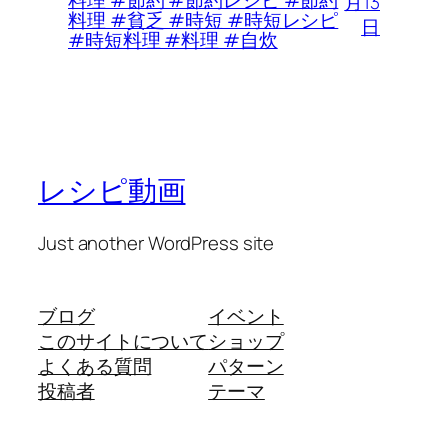
料理 #節約 #節約レシピ #節約
月13
料理 #貧乏 #時短 #時短レシピ
日
#時短料理 #料理 #自炊
レシピ動画
Just another WordPress site
ブログ
イベント
このサイトについて
ショップ
よくある質問
パターン
投稿者
テーマ