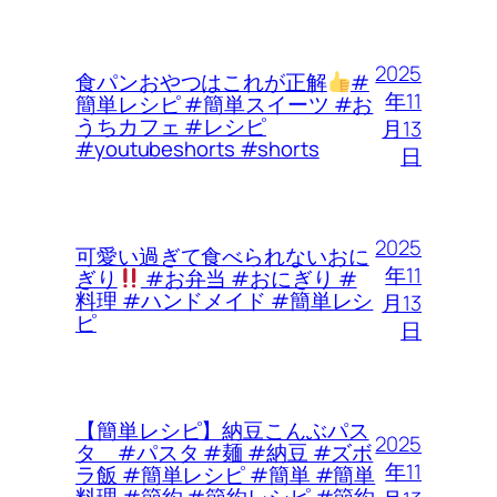
2025
食パンおやつはこれが正解
#
年11
簡単レシピ #簡単スイーツ #お
うちカフェ #レシピ
月13
#youtubeshorts #shorts
日
2025
可愛い過ぎて食べられないおに
年11
ぎり
#お弁当 #おにぎり #
料理 #ハンドメイド #簡単レシ
月13
ピ
日
【簡単レシピ】納豆こんぶパス
2025
タ #パスタ #麺 #納豆 #ズボ
年11
ラ飯 #簡単レシピ #簡単 #簡単