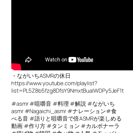
・ながいちASMRの休日
https://www.youtube.com/playlist?
list=PL5Z8b5fzg8DfsY9NmxtBuaIWDPy5JeF1t
#asmr #咀嚼音 #料理 #解説 #ながいち
asmr #Nagaichi_asmr #ナレーション#食
べる音 #語りと咀嚼音で倍ASMRが楽しめる
動画 #作り方 #タンミョン #カルボナーラ