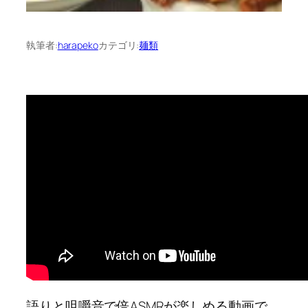
執筆者:
harapeko
カテゴリ:
麺類
語りと咀嚼音で倍ASMRが楽しめる動画で