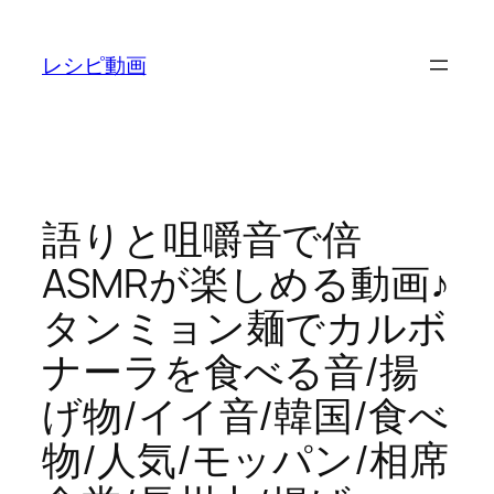
内
容
レシピ動画
を
ス
キ
ッ
プ
語りと咀嚼音で倍
ASMRが楽しめる動画♪
タンミョン麺でカルボ
ナーラを食べる音/揚
げ物/イイ音/韓国/食べ
物/人気/モッパン/相席