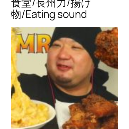
食堂/長州力/揚げ
物/Eating sound