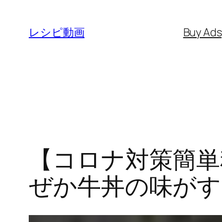
内
容
レシピ動画
Buy Ad
を
ス
キ
ッ
プ
【コロナ対策簡単
ぜか牛丼の味がす