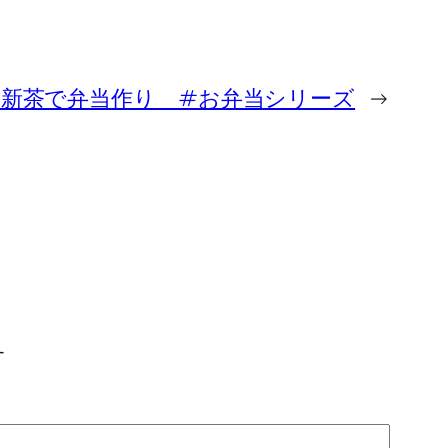
の新茶で弁当作り #お弁当シリーズ
→
す