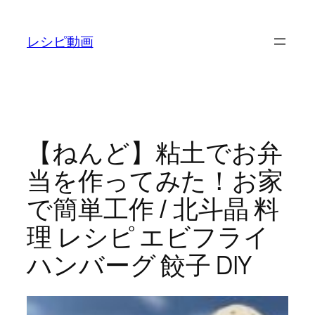
内
容
レシピ動画
を
ス
キ
ッ
プ
【ねんど】粘土でお弁
当を作ってみた！お家
で簡単工作 / 北斗晶 料
理 レシピ エビフライ
ハンバーグ 餃子 DIY