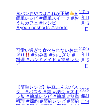
2025
食パンおやつはこれが正解
#
年11
簡単レシピ #簡単スイーツ #お
うちカフェ #レシピ
月13
#youtubeshorts #shorts
日
2025
可愛い過ぎて食べられないおに
年11
ぎり
#お弁当 #おにぎり #
料理 #ハンドメイド #簡単レシ
月13
ピ
日
【簡単レシピ】納豆こんぶパス
2025
タ #パスタ #麺 #納豆 #ズボ
年11
ラ飯 #簡単レシピ #簡単 #簡単
料理 #節約 #節約レシピ #節約
月13