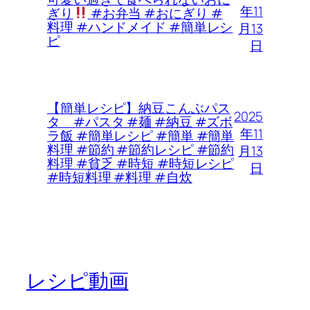
年11
ぎり
#お弁当 #おにぎり #
料理 #ハンドメイド #簡単レシ
月13
ピ
日
【簡単レシピ】納豆こんぶパス
2025
タ #パスタ #麺 #納豆 #ズボ
年11
ラ飯 #簡単レシピ #簡単 #簡単
料理 #節約 #節約レシピ #節約
月13
料理 #貧乏 #時短 #時短レシピ
日
#時短料理 #料理 #自炊
レシピ動画