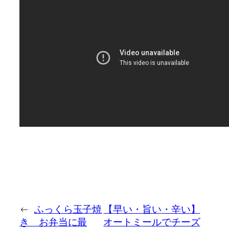
←
ふっくら玉子焼
【早い・旨い・辛い】
き お弁当に最
オートミールでチーズ