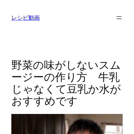
内
容
レシピ動画
を
ス
キ
ッ
プ
野菜の味がしないスム
ージーの作り方 牛乳
じゃなくて豆乳か水が
おすすめです