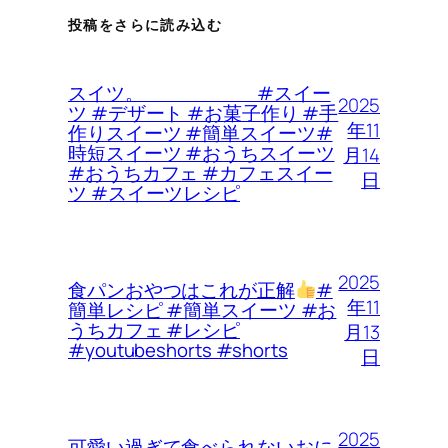
投稿をさらに読み込む
スイツ。 #スイー
2025
ツ #デザート #お菓子作り #手
年11
作りスイーツ #簡単スイーツ#
時短スイーツ #おうちスイーツ
月14
#おうちカフェ #カフェスイー
日
ツ #スイーツレシピ
2025
食パンおやつはこれが正解
#
年11
簡単レシピ #簡単スイーツ #お
うちカフェ #レシピ
月13
#youtubeshorts #shorts
日
2025
可愛い過ぎて食べられないおに