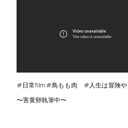
#日常film #鳥もも肉 #人生は冒険や
〜害黄卵執筆中〜