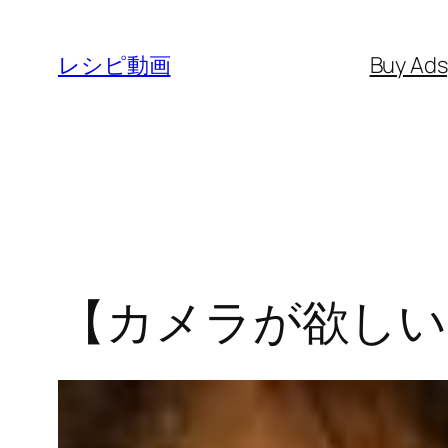
内
容
レシピ動画
Buy Ad
を
ス
キ
ッ
プ
【カメラが欲しい