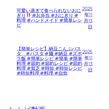
2025
可愛い過ぎて食べられないおに
年11
ぎり
#お弁当 #おにぎり #
料理 #ハンドメイド #簡単レシ
月13
ピ
日
【簡単レシピ】納豆こんぶパス
2025
タ #パスタ #麺 #納豆 #ズボ
年11
ラ飯 #簡単レシピ #簡単 #簡単
料理 #節約 #節約レシピ #節約
月13
料理 #貧乏 #時短 #時短レシピ
日
#時短料理 #料理 #自炊