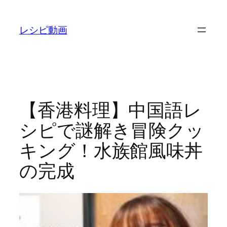
内
容
レシピ動画
を
ス
キ
ッ
プ
【香港料理】中国語レ
シピで謎解き冒険クッ
キング！水族館風味丼
の完成