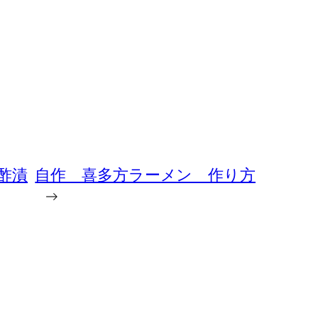
酢漬
自作 喜多方ラーメン 作り方
→