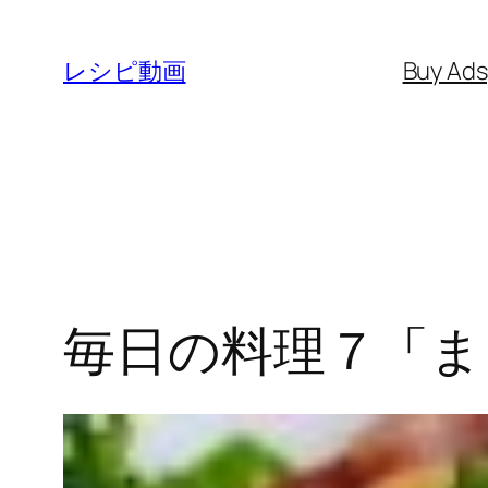
内
容
レシピ動画
Buy Ad
を
ス
キ
ッ
プ
毎日の料理７「ま