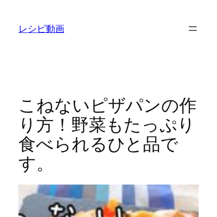
内
容
レシピ動画
を
ス
キ
ッ
プ
こねないピザパンの作
り方！野菜もたっぷり
食べられるひと品で
す。