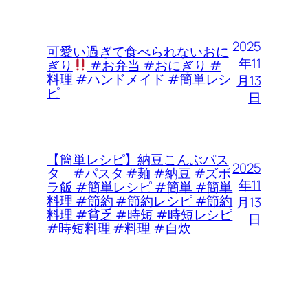
2025
可愛い過ぎて食べられないおに
年11
ぎり
#お弁当 #おにぎり #
料理 #ハンドメイド #簡単レシ
月13
ピ
日
【簡単レシピ】納豆こんぶパス
2025
タ #パスタ #麺 #納豆 #ズボ
年11
ラ飯 #簡単レシピ #簡単 #簡単
料理 #節約 #節約レシピ #節約
月13
料理 #貧乏 #時短 #時短レシピ
日
#時短料理 #料理 #自炊