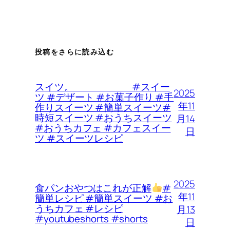
投稿をさらに読み込む
スイツ。 #スイー
2025
ツ #デザート #お菓子作り #手
年11
作りスイーツ #簡単スイーツ#
時短スイーツ #おうちスイーツ
月14
#おうちカフェ #カフェスイー
日
ツ #スイーツレシピ
2025
食パンおやつはこれが正解
#
年11
簡単レシピ #簡単スイーツ #お
うちカフェ #レシピ
月13
#youtubeshorts #shorts
日