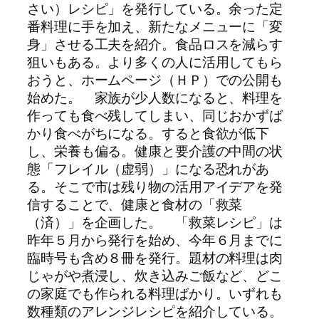
さい）レシピ」を発行している。余った定
番料理に手を加え、新たなメニューに「変
身」させる工夫を紹介。食品ロスを減らす
狙いもある。より多くの人に活用してもら
おうと、ホームページ（ＨＰ）での公開も
始めた。 家族が少人数になると、料理を
作っても食べ残してしまい、同じおかずば
かり食べがちになる。すると食欲が低下
し、栄養も偏る。健康と要介護の中間の状
態「フレイル（虚弱）」になる恐れがあ
る。そこで市は残り物の活用アイデアを発
信することで、健康と食材の「救菜
（済）」を企画した。 「救菜レシピ」は
昨年５月から発行を始め、今年６月までに
臨時号も含め８冊を発行。題材の料理は肉
じゃがや煮浸し、炊き込みご飯など、どこ
の家庭でも作られる料理ばかり。いずれも
数種類のアレンジレシピを紹介している。