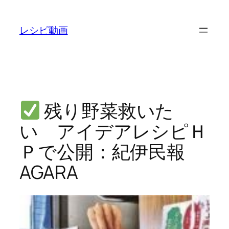
内
容
レシピ動画
を
ス
キ
ッ
プ
残り野菜救いた
い アイデアレシピＨ
Ｐで公開：紀伊民報
AGARA