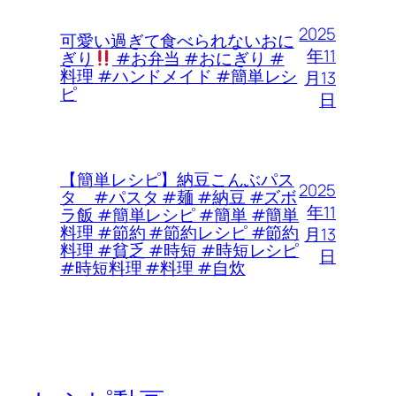
2025
可愛い過ぎて食べられないおに
年11
ぎり
#お弁当 #おにぎり #
料理 #ハンドメイド #簡単レシ
月13
ピ
日
【簡単レシピ】納豆こんぶパス
2025
タ #パスタ #麺 #納豆 #ズボ
年11
ラ飯 #簡単レシピ #簡単 #簡単
料理 #節約 #節約レシピ #節約
月13
料理 #貧乏 #時短 #時短レシピ
日
#時短料理 #料理 #自炊