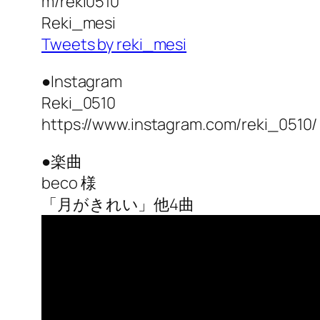
m/reki0510
Reki_mesi
Tweets by reki_mesi
●Instagram
Reki_0510
https://www.instagram.com/reki_0510/
●楽曲
beco 様
「月がきれい」他4曲