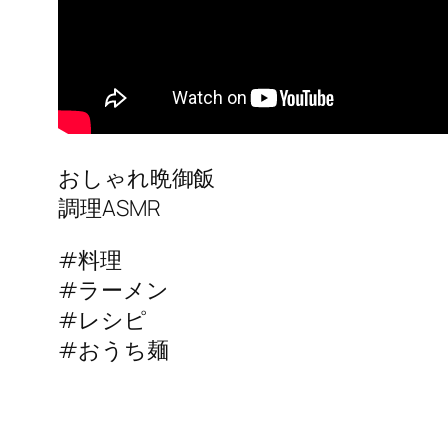
おしゃれ晩御飯
調理ASMR
#料理
#ラーメン
#レシピ
#おうち麺