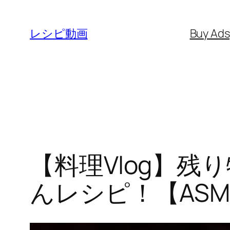
内
容
レシピ動画
Buy Ad
を
ス
キ
ッ
プ
【料理Vlog】
んレシピ！【ASM