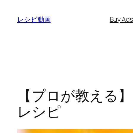
内
容
レシピ動画
Buy Ad
を
ス
キ
ッ
プ
【プロが教える】
レシピ