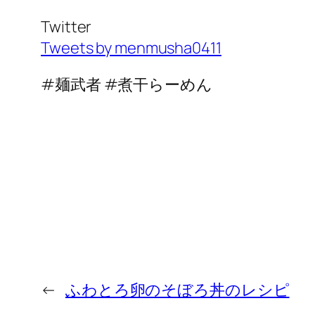
Twitter
Tweets by menmusha0411
#麺武者 #煮干らーめん
←
ふわとろ卵のそぼろ丼のレシピ