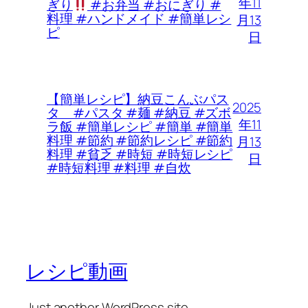
年11
ぎり
#お弁当 #おにぎり #
料理 #ハンドメイド #簡単レシ
月13
ピ
日
【簡単レシピ】納豆こんぶパス
2025
タ #パスタ #麺 #納豆 #ズボ
年11
ラ飯 #簡単レシピ #簡単 #簡単
料理 #節約 #節約レシピ #節約
月13
料理 #貧乏 #時短 #時短レシピ
日
#時短料理 #料理 #自炊
レシピ動画
Just another WordPress site