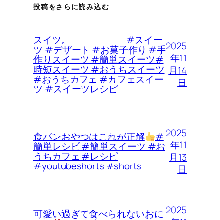
投稿をさらに読み込む
スイツ。 #スイー
2025
ツ #デザート #お菓子作り #手
年11
作りスイーツ #簡単スイーツ#
時短スイーツ #おうちスイーツ
月14
#おうちカフェ #カフェスイー
日
ツ #スイーツレシピ
2025
食パンおやつはこれが正解
#
年11
簡単レシピ #簡単スイーツ #お
うちカフェ #レシピ
月13
#youtubeshorts #shorts
日
2025
可愛い過ぎて食べられないおに