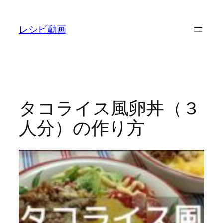
内
容
レシピ動画
を
ス
キ
ッ
プ
タコライス風卵丼（３
人分）の作り方