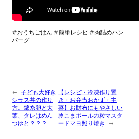
#おうちごはん #簡単レシピ #肉詰めハン
バーグ
←
子ども大好き
【レシピ・冷凍作り置
シラス丼の作り
き・お弁当おかず・主
方。錦糸卵と大
菜】お財布にもやさしい
葉、タレはめん
豚こまボールの粒マスタ
つゆと？？？
ードマヨ照り焼き
→