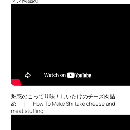
マン肉詰め
魅惑のこってり味！しいたけのチーズ肉詰
め ｜ How To Make Shiitake cheese and
meat stuffing