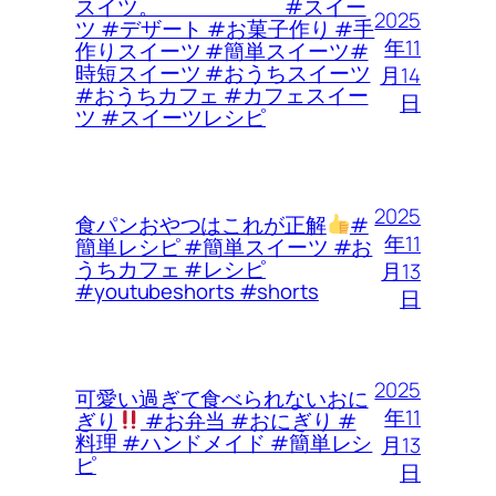
スイツ。 #スイー
2025
ツ #デザート #お菓子作り #手
年11
作りスイーツ #簡単スイーツ#
時短スイーツ #おうちスイーツ
月14
#おうちカフェ #カフェスイー
日
ツ #スイーツレシピ
2025
食パンおやつはこれが正解
#
年11
簡単レシピ #簡単スイーツ #お
うちカフェ #レシピ
月13
#youtubeshorts #shorts
日
2025
可愛い過ぎて食べられないおに
年11
ぎり
#お弁当 #おにぎり #
料理 #ハンドメイド #簡単レシ
月13
ピ
日