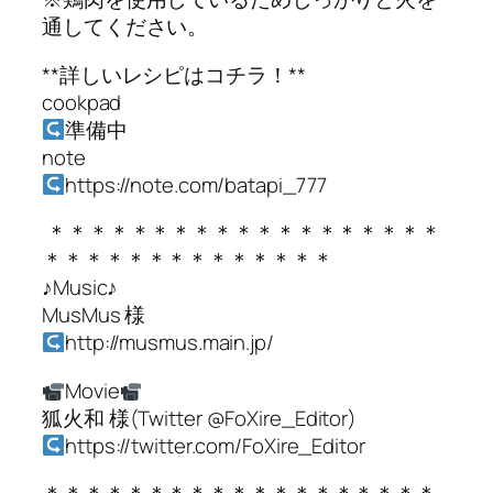
通してください。
**詳しいレシピはコチラ！**
cookpad
準備中
note
https://note.com/batapi_777
＊＊＊＊＊＊＊＊＊＊＊＊＊＊＊＊＊＊＊
＊＊＊＊＊＊＊＊＊＊＊＊＊＊
♪Music♪
MusMus 様
http://musmus.main.jp/
Movie
狐火和 様(Twitter @FoXire_Editor)
https://twitter.com/FoXire_Editor