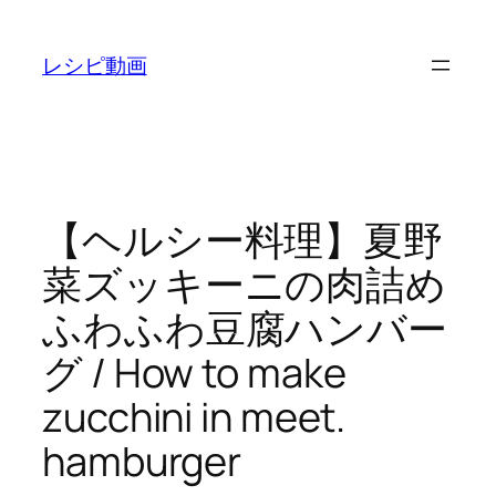
内
容
レシピ動画
を
ス
キ
ッ
プ
【ヘルシー料理】夏野
菜ズッキーニの肉詰め
ふわふわ豆腐ハンバー
グ / How to make
zucchini in meet.
hamburger