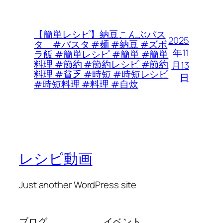
【簡単レシピ】納豆こんぶパス
2025
タ #パスタ #麺 #納豆 #ズボ
年11
ラ飯 #簡単レシピ #簡単 #簡単
料理 #節約 #節約レシピ #節約
月13
料理 #貧乏 #時短 #時短レシピ
日
#時短料理 #料理 #自炊
レシピ動画
Just another WordPress site
ブログ
イベント