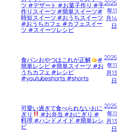
2025
ツ #デザート #お菓子作り #手
年11
作りスイーツ #簡単スイーツ#
時短スイーツ #おうちスイーツ
月14
#おうちカフェ #カフェスイー
日
ツ #スイーツレシピ
2025
食パンおやつはこれが正解
#
年11
簡単レシピ #簡単スイーツ #お
うちカフェ #レシピ
月13
#youtubeshorts #shorts
日
2025
可愛い過ぎて食べられないおに
年11
ぎり
#お弁当 #おにぎり #
料理 #ハンドメイド #簡単レシ
月13
ピ
日