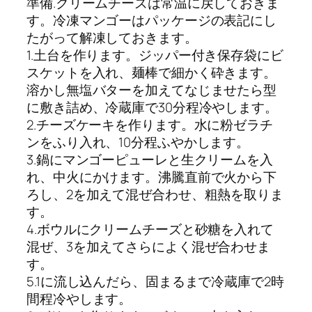
準備.クリームチーズは常温に戻しておきま
す。冷凍マンゴーはパッケージの表記にし
たがって解凍しておきます。
1.土台を作ります。ジッパー付き保存袋にビ
スケットを入れ、麺棒で細かく砕きます。
溶かし無塩バターを加えてなじませたら型
に敷き詰め、冷蔵庫で30分程冷やします。
2.チーズケーキを作ります。水に粉ゼラチ
ンをふり入れ、10分程ふやかします。
3.鍋にマンゴーピューレと生クリームを入
れ、中火にかけます。沸騰直前で火から下
ろし、2を加えて混ぜ合わせ、粗熱を取りま
す。
4.ボウルにクリームチーズと砂糖を入れて
混ぜ、3を加えてさらによく混ぜ合わせま
す。
5.1に流し込んだら、固まるまで冷蔵庫で2時
間程冷やします。