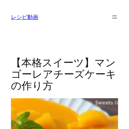
内
容
レシピ動画
を
ス
キ
ッ
プ
【本格スイーツ】マン
ゴーレアチーズケーキ
の作り方