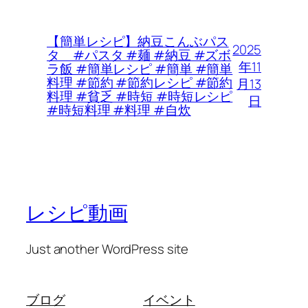
【簡単レシピ】納豆こんぶパス
2025
タ #パスタ #麺 #納豆 #ズボ
年11
ラ飯 #簡単レシピ #簡単 #簡単
料理 #節約 #節約レシピ #節約
月13
料理 #貧乏 #時短 #時短レシピ
日
#時短料理 #料理 #自炊
レシピ動画
Just another WordPress site
ブログ
イベント