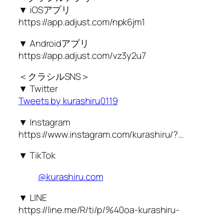
▼ iOSアプリ
https://app.adjust.com/npk6jm1
▼ Androidアプリ
https://app.adjust.com/vz3y2u7
＜クラシルSNS＞
▼ Twitter
Tweets by kurashiru0119
▼ Instagram
https://www.instagram.com/kurashiru/?…
▼ TikTok
@kurashiru.com
▼ LINE
https://line.me/R/ti/p/%40oa-kurashiru-