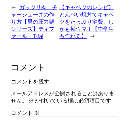
←
ガッツリ肉 チ
【キャベツのレシピ】
ャーシュー丼の作
とんぺい焼丼でキャベ
り方【男の圧力鍋
ツをたっぷり消費、し
シリーズ】ティフ
かも極ウマ！【中学生
ァール T-fal
も作れる】
→
コメント
コメントを残す
メールアドレスが公開されることはありま
せん。
※
が付いている欄は必須項目です
コメント
※