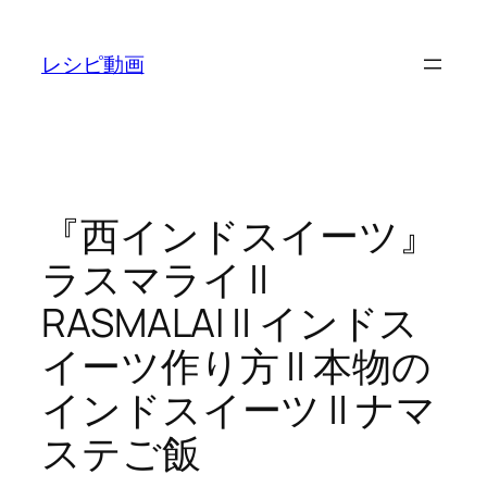
内
容
レシピ動画
を
ス
キ
ッ
プ
『西インドスイーツ』
ラスマライ ||
RASMALAI || インドス
イーツ作り方 || 本物の
インドスイーツ || ナマ
ステご飯