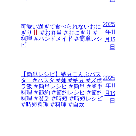
2025
可愛い過ぎて食べられないおに
年11
ぎり
#お弁当 #おにぎり #
料理 #ハンドメイド #簡単レシ
月13
ピ
日
【簡単レシピ】納豆こんぶパス
2025
タ #パスタ #麺 #納豆 #ズボ
年11
ラ飯 #簡単レシピ #簡単 #簡単
料理 #節約 #節約レシピ #節約
月13
料理 #貧乏 #時短 #時短レシピ
日
#時短料理 #料理 #自炊