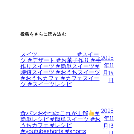
投稿をさらに読み込む
スイツ。 #スイー
2025
ツ #デザート #お菓子作り #手
年11
作りスイーツ #簡単スイーツ#
時短スイーツ #おうちスイーツ
月14
#おうちカフェ #カフェスイー
日
ツ #スイーツレシピ
2025
食パンおやつはこれが正解
#
年11
簡単レシピ #簡単スイーツ #お
うちカフェ #レシピ
月13
#youtubeshorts #shorts
日