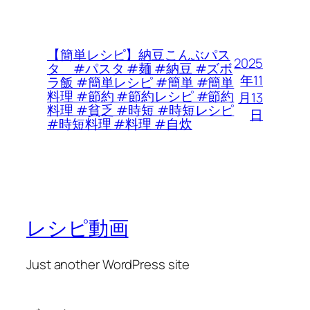
【簡単レシピ】納豆こんぶパス
2025
タ #パスタ #麺 #納豆 #ズボ
年11
ラ飯 #簡単レシピ #簡単 #簡単
料理 #節約 #節約レシピ #節約
月13
料理 #貧乏 #時短 #時短レシピ
日
#時短料理 #料理 #自炊
レシピ動画
Just another WordPress site