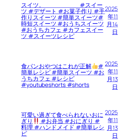
スイツ。 #スイー
2025
ツ #デザート #お菓子作り #手
年11
作りスイーツ #簡単スイーツ#
時短スイーツ #おうちスイーツ
月14
#おうちカフェ #カフェスイー
日
ツ #スイーツレシピ
2025
食パンおやつはこれが正解
#
年11
簡単レシピ #簡単スイーツ #お
うちカフェ #レシピ
月13
#youtubeshorts #shorts
日
2025
可愛い過ぎて食べられないおに
年11
ぎり
#お弁当 #おにぎり #
料理 #ハンドメイド #簡単レシ
月13
ピ
日