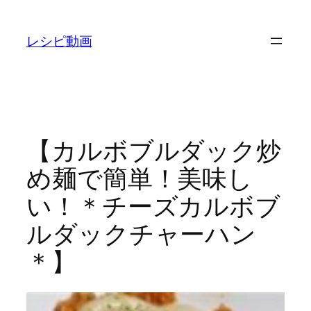
内
容
レシピ動画
を
ス
キ
ッ
プ
【カルボブルダック炒
め麺で簡単！美味し
い！＊チーズカルボブ
ルダックチャーハン
＊】