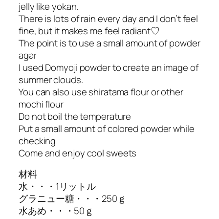
jelly like yokan.
There is lots of rain every day and I don’t feel
fine, but it makes me feel radiant♡
The point is to use a small amount of powder
agar
I used Domyoji powder to create an image of
summer clouds.
You can also use shiratama flour or other
mochi flour
Do not boil the temperature
Put a small amount of colored powder while
checking
Come and enjoy cool sweets
材料
水・・・1リットル
グラニュー糖・・・250ｇ
水あめ・・・50ｇ