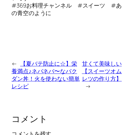
#369お料理チャンネル #スイーツ #あ
の青空のように
←
【夏バテ防止に☆】栄
甘くて美味しい
養満点♪ネバネバ〜なバク
【スイーツオム
ダン丼！火を使わない簡単
レツの作り方】
レシピ
→
コメント
コメントを残す