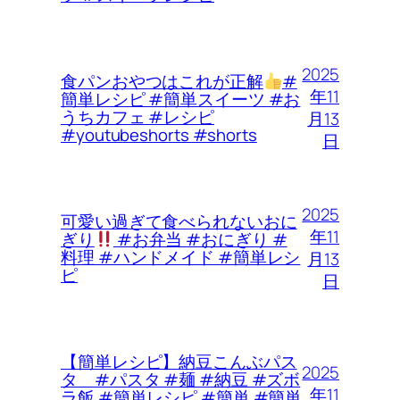
2025
食パンおやつはこれが正解
#
年11
簡単レシピ #簡単スイーツ #お
うちカフェ #レシピ
月13
#youtubeshorts #shorts
日
2025
可愛い過ぎて食べられないおに
年11
ぎり
#お弁当 #おにぎり #
料理 #ハンドメイド #簡単レシ
月13
ピ
日
【簡単レシピ】納豆こんぶパス
2025
タ #パスタ #麺 #納豆 #ズボ
年11
ラ飯 #簡単レシピ #簡単 #簡単