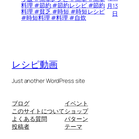
料理 #節約 #節約レシピ #節約
月13
料理 #貧乏 #時短 #時短レシピ
日
#時短料理 #料理 #自炊
レシピ動画
Just another WordPress site
ブログ
イベント
このサイトについて
ショップ
よくある質問
パターン
投稿者
テーマ