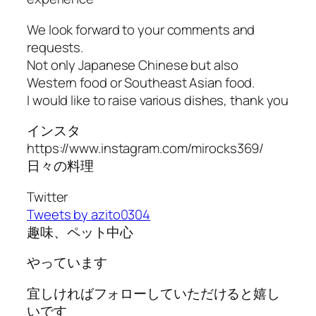
We look forward to your comments and
requests.
Not only Japanese Chinese but also
Western food or Southeast Asian food.
I would like to raise various dishes, thank you
インスタ
https://www.instagram.com/mirocks369/
日々の料理
Twitter
Tweets by azito0304
趣味、ペット中心
やっています
宜しければフォローしていただけると嬉し
いです