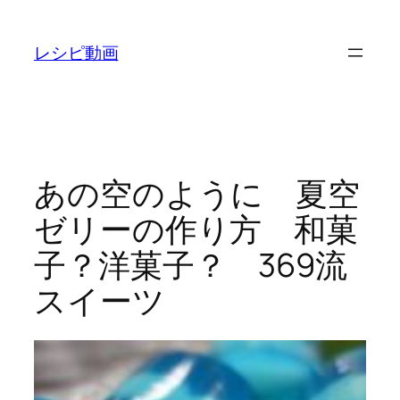
内
容
レシピ動画
を
ス
キ
ッ
プ
あの空のように 夏空
ゼリーの作り方 和菓
子？洋菓子？ 369流
スイーツ