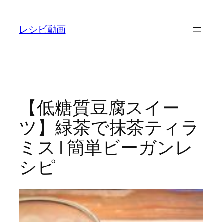
内
容
レシピ動画
を
ス
キ
ッ
プ
【低糖質豆腐スイー
ツ】緑茶で抹茶ティラ
ミス | 簡単ビーガンレ
シピ