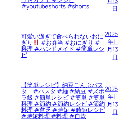
うちカフェ #レシピ
月13
#youtubeshorts #shorts
日
2025
可愛い過ぎて食べられないおに
年11
ぎり
#お弁当 #おにぎり #
料理 #ハンドメイド #簡単レシ
月13
ピ
日
【簡単レシピ】納豆こんぶパス
2025
タ #パスタ #麺 #納豆 #ズボ
年11
ラ飯 #簡単レシピ #簡単 #簡単
料理 #節約 #節約レシピ #節約
月13
料理 #貧乏 #時短 #時短レシピ
日
#時短料理 #料理 #自炊