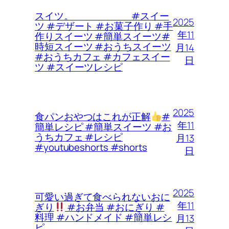
スイツ。 #スイー
2025
ツ #デザート #お菓子作り #手
年11
作りスイーツ #簡単スイーツ#
時短スイーツ #おうちスイーツ
月14
#おうちカフェ #カフェスイー
日
ツ #スイーツレシピ
2025
食パンおやつはこれが正解
#
年11
簡単レシピ #簡単スイーツ #お
うちカフェ #レシピ
月13
#youtubeshorts #shorts
日
2025
可愛い過ぎて食べられないおに
年11
ぎり
#お弁当 #おにぎり #
料理 #ハンドメイド #簡単レシ
月13
ピ