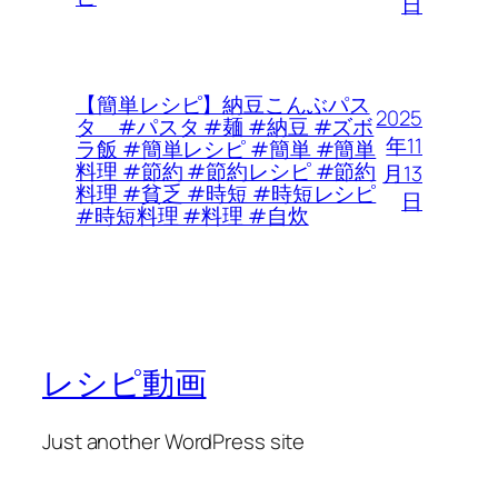
日
【簡単レシピ】納豆こんぶパス
2025
タ #パスタ #麺 #納豆 #ズボ
年11
ラ飯 #簡単レシピ #簡単 #簡単
料理 #節約 #節約レシピ #節約
月13
料理 #貧乏 #時短 #時短レシピ
日
#時短料理 #料理 #自炊
レシピ動画
Just another WordPress site