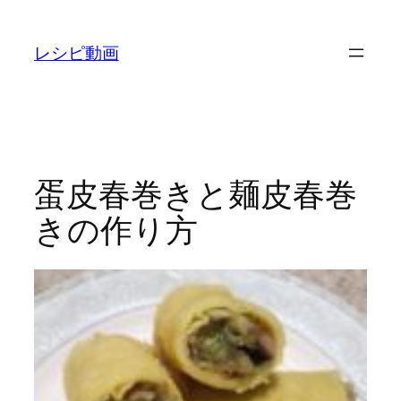
内
容
レシピ動画
を
ス
キ
ッ
プ
蛋皮春巻きと麺皮春巻
きの作り方