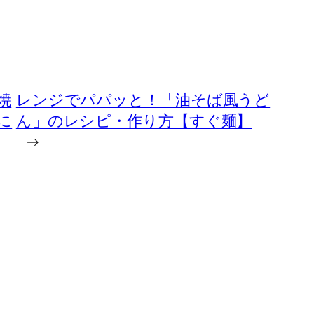
焼
レンジでパパッと！「油そば風うど
に
ん」のレシピ・作り方【すぐ麺】
→