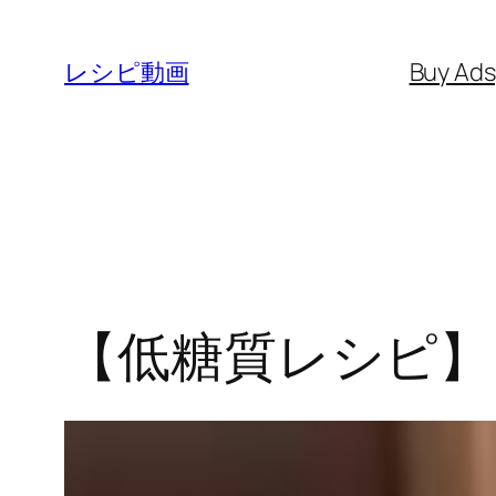
内
容
レシピ動画
Buy Ad
を
ス
キ
ッ
プ
【低糖質レシピ】