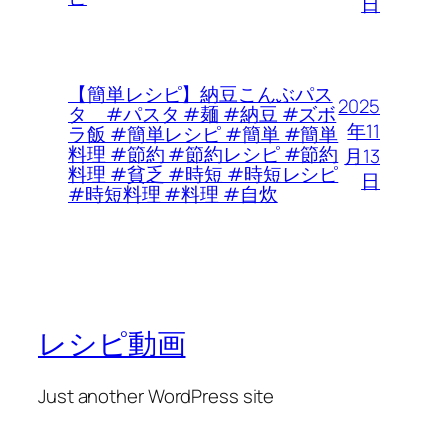
日
【簡単レシピ】納豆こんぶパス
2025
タ #パスタ #麺 #納豆 #ズボ
年11
ラ飯 #簡単レシピ #簡単 #簡単
料理 #節約 #節約レシピ #節約
月13
料理 #貧乏 #時短 #時短レシピ
日
#時短料理 #料理 #自炊
レシピ動画
Just another WordPress site