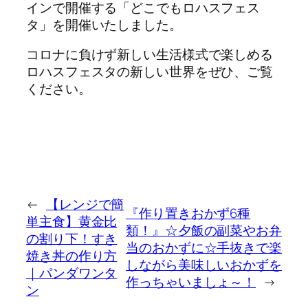
インで開催する「どこでもロハスフェス
タ」を開催いたしました。
コロナに負けず新しい生活様式で楽しめる
ロハスフェスタの新しい世界をぜひ、ご覧
ください。
←
【レンジで簡
『作り置きおかず6種
単主食】黄金比
類！』☆夕飯の副菜やお弁
の割り下！すき
当のおかずに☆手抜きで楽
焼き丼の作り方
しながら美味しいおかずを
｜パンダワンタ
作っちゃいましょ～！
→
ン