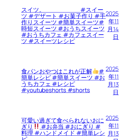
スイツ。 #スイー
2025
ツ #デザート #お菓子作り #手
年11
作りスイーツ #簡単スイーツ#
時短スイーツ #おうちスイーツ
月14
#おうちカフェ #カフェスイー
日
ツ #スイーツレシピ
2025
食パンおやつはこれが正解
#
年11
簡単レシピ #簡単スイーツ #お
うちカフェ #レシピ
月13
#youtubeshorts #shorts
日
2025
可愛い過ぎて食べられないおに
年11
ぎり
#お弁当 #おにぎり #
料理 #ハンドメイド #簡単レシ
月13
ピ