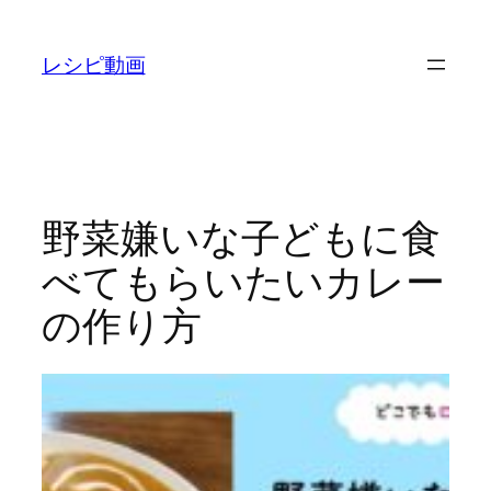
内
容
レシピ動画
を
ス
キ
ッ
プ
野菜嫌いな子どもに食
べてもらいたいカレー
の作り方