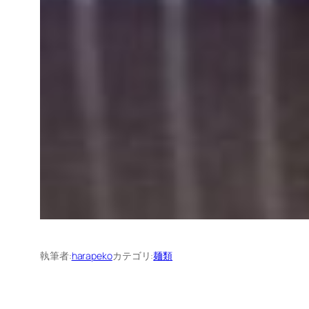
執筆者:
harapeko
カテゴリ:
麺類