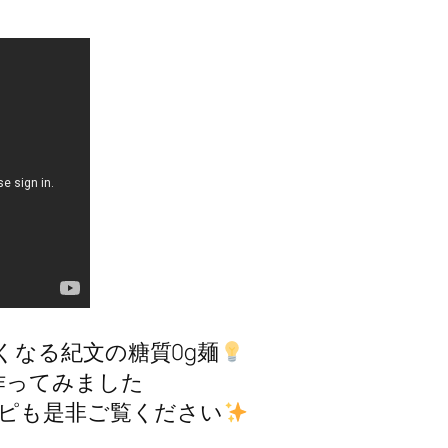
くなる紀文の糖質0g麺
作ってみました
シピも是非ご覧ください