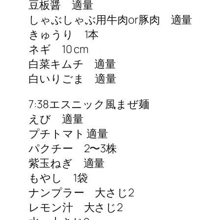
豆板醤 適量
しゃぶしゃぶ用牛肉or豚肉 適量
きゅうり 1本
ネギ 10 cm
白菜キムチ 適量
白いりごま 適量
7:38エスニック風まぜ麺
えび 適量
プチトマト 適量
パクチー 2〜3株
紫玉ねぎ 適量
もやし 1袋
ナンプラー 大さじ2
レモン汁 大さじ2