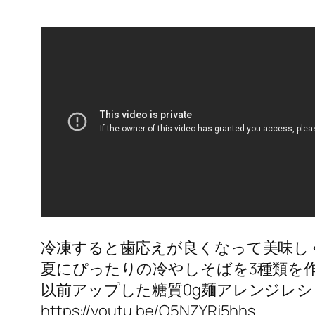
冷凍すると歯応えが良くなって美味し
夏にぴったりの冷やしそばを3種類を
以前アップした糖質0g麺アレンジレ
https://youtu.be/O5NZYRj5hhs