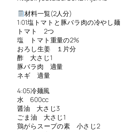
材料一覧(2人分)
1:01塩トマトと豚バラ肉の冷やし麺
トマト 2つ
塩 トマト重量の2%
おろし生姜 １片分
酢 大さじ1
豚バラ肉 適量
ネギ 適量
4:05冷麺風
水 600cc
醤油 大さじ3
ごま油 大さじ1
鶏がらスープの素 小さじ2