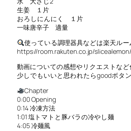
水 大さじ2
生姜 １片
おろしにんにく １片
一味唐辛子 適量
使っている調理器具などは楽天ルー
https://room.rakuten.co.jp/slicealemon
動画についての感想やリクエストなど
少しでもいいと思われたらgoodボタ
Chapter
0:00 Opening
0:14 冷凍方法
1:01 塩トマトと豚バラの冷やし麺
4:05 冷麺風