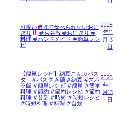
日
2025
可愛い過ぎて食べられないおに
年11
ぎり
#お弁当 #おにぎり #
料理 #ハンドメイド #簡単レシ
月13
ピ
日
【簡単レシピ】納豆こんぶパス
2025
タ #パスタ #麺 #納豆 #ズボ
年11
ラ飯 #簡単レシピ #簡単 #簡単
料理 #節約 #節約レシピ #節約
月13
料理 #貧乏 #時短 #時短レシピ
日
#時短料理 #料理 #自炊