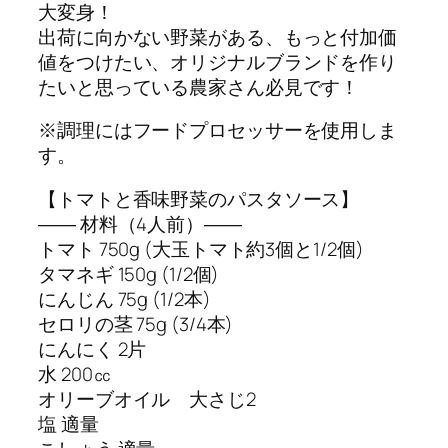
大変身！
出荷に向かない野菜がある、もっと付加価
値をつけたい、オリジナルブランドを作り
たいと思っている農家さん必見です！
※調理にはフードプロセッサーを使用しま
す。
【トマトと香味野菜のパスタソース】
―― 材料（4人前）――
トマト 750g (大玉トマト約3個と1/2個)
タマネギ 150g (1/2個)
にんじん 75g (1/2本)
セロリの茎 75g (3/4本)
にんにく 2片
水 200㏄
オリーブオイル 大さじ2
塩 適量