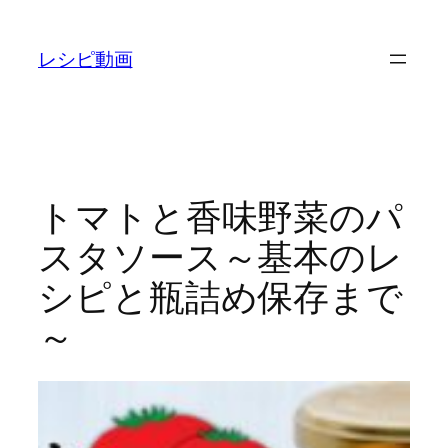
内
容
レシピ動画
を
ス
キ
ッ
プ
トマトと香味野菜のパ
スタソース～基本のレ
シピと瓶詰め保存まで
～