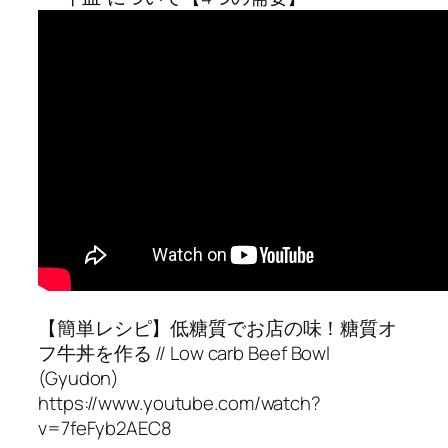
【簡単レシピ】低糖質でお店の味！糖質オ
フ牛丼を作る // Low carb Beef Bowl
(Gyudon)
https://www.youtube.com/watch?
v=7feFyb2AEC8