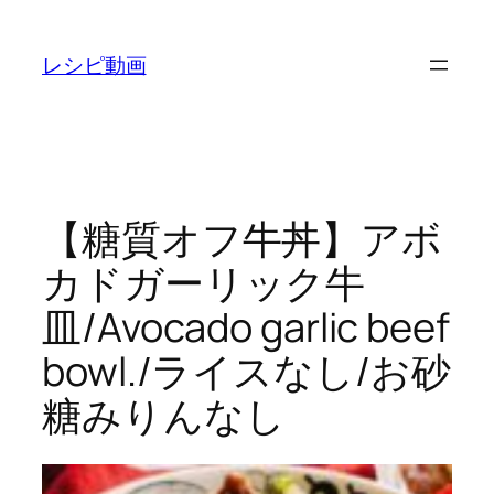
内
容
レシピ動画
を
ス
キ
ッ
プ
【糖質オフ牛丼】アボ
カドガーリック牛
皿/Avocado garlic beef
bowl./ライスなし/お砂
糖みりんなし