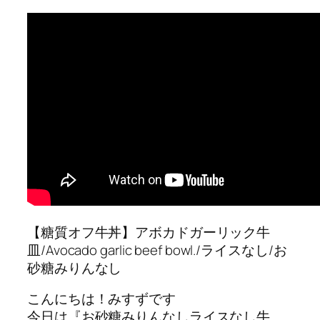
【糖質オフ牛丼】アボカドガーリック牛
皿/Avocado garlic beef bowl./ライスなし/お
砂糖みりんなし
こんにちは！みすずです
今日は『お砂糖みりんなしライスなし牛