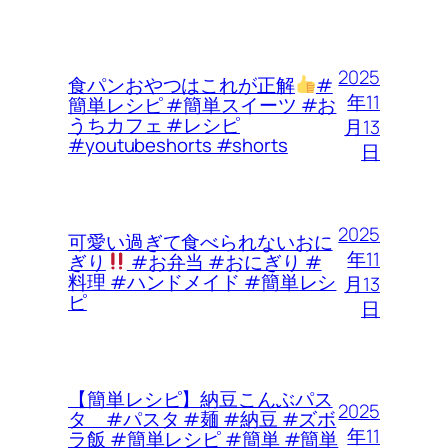
2025
食パンおやつはこれが正解
#
年11
簡単レシピ #簡単スイーツ #お
うちカフェ #レシピ
月13
#youtubeshorts #shorts
日
2025
可愛い過ぎて食べられないおに
年11
ぎり
#お弁当 #おにぎり #
料理 #ハンドメイド #簡単レシ
月13
ピ
日
【簡単レシピ】納豆こんぶパス
2025
タ #パスタ #麺 #納豆 #ズボ
年11
ラ飯 #簡単レシピ #簡単 #簡単