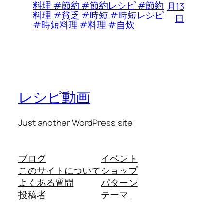
料理 #節約 #節約レシピ #節約
月13
料理 #貧乏 #時短 #時短レシピ
日
#時短料理 #料理 #自炊
レシピ動画
Just another WordPress site
ブログ
イベント
このサイトについて
ショップ
よくある質問
パターン
投稿者
テーマ