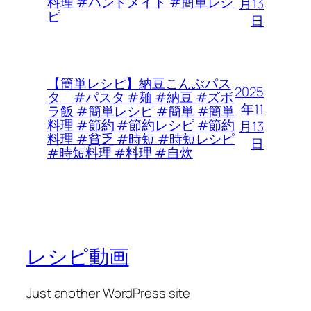
料理 #ハンドメイド #簡単レシ
月13
ピ
日
【簡単レシピ】納豆こんぶパス
2025
タ #パスタ #麺 #納豆 #ズボ
年11
ラ飯 #簡単レシピ #簡単 #簡単
料理 #節約 #節約レシピ #節約
月13
料理 #貧乏 #時短 #時短レシピ
日
#時短料理 #料理 #自炊
レシピ動画
Just another WordPress site