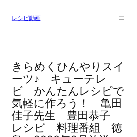
内
容
レシピ動画
を
ス
キ
ッ
プ
きらめくひんやりスイ
ーツ♪ キューテレ
ビ かんたんレシピで
気軽に作ろう！ 亀田
佳子先生 豊田恭子
レシピ 料理番組 徳