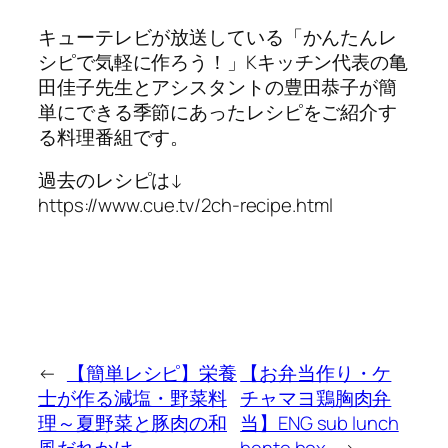
キューテレビが放送している「かんたんレ
シピで気軽に作ろう！」Kキッチン代表の亀
田佳子先生とアシスタントの豊田恭子が簡
単にできる季節にあったレシピをご紹介す
る料理番組です。
過去のレシピは↓
https://www.cue.tv/2ch-recipe.html
←
【簡単レシピ】栄養
【お弁当作り・ケ
士が作る減塩・野菜料
チャマヨ鶏胸肉弁
理～夏野菜と豚肉の和
当】ENG sub lunch