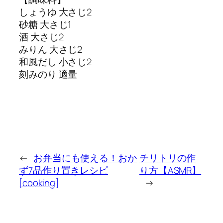
しょうゆ 大さじ2
砂糖 大さじ1
酒 大さじ2
みりん 大さじ2
和風だし 小さじ2
刻みのり 適量
←
お弁当にも使える！おか
チリトリの作
ず7品作り置きレシピ
り方【ASMR】
[cooking]
→