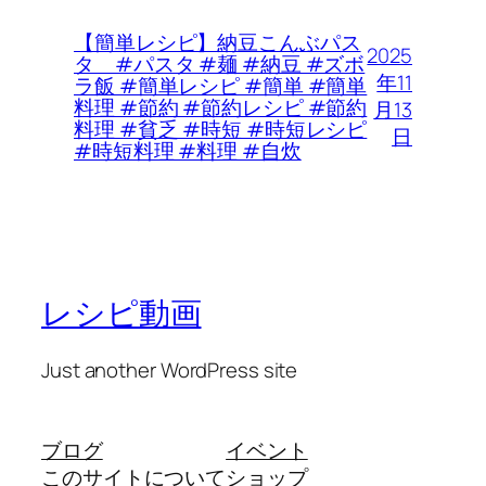
【簡単レシピ】納豆こんぶパス
2025
タ #パスタ #麺 #納豆 #ズボ
年11
ラ飯 #簡単レシピ #簡単 #簡単
料理 #節約 #節約レシピ #節約
月13
料理 #貧乏 #時短 #時短レシピ
日
#時短料理 #料理 #自炊
レシピ動画
Just another WordPress site
ブログ
イベント
このサイトについて
ショップ