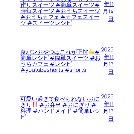
年11
作りスイーツ #簡単スイーツ#
時短スイーツ #おうちスイーツ
月14
#おうちカフェ #カフェスイー
日
ツ #スイーツレシピ
2025
食パンおやつはこれが正解
#
年11
簡単レシピ #簡単スイーツ #お
うちカフェ #レシピ
月13
#youtubeshorts #shorts
日
2025
可愛い過ぎて食べられないおに
年11
ぎり
#お弁当 #おにぎり #
料理 #ハンドメイド #簡単レシ
月13
ピ
日