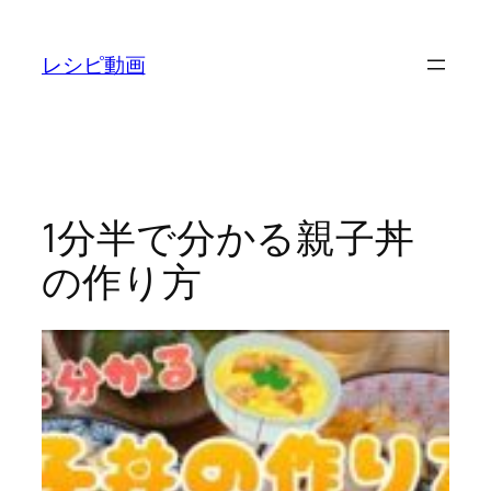
内
容
レシピ動画
を
ス
キ
ッ
プ
1分半で分かる親子丼
の作り方