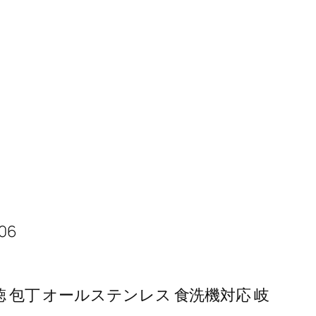
06
 三徳 包丁 オールステンレス 食洗機対応 岐