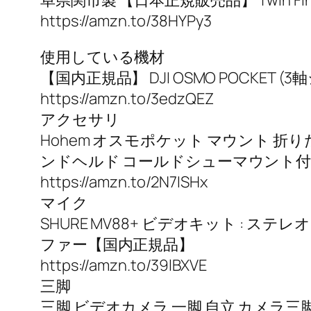
阜県関市製 【日本正規販売品】 Twin Fin 3
https://amzn.to/38HYPy3
使用している機材
【国内正規品】 DJI OSMO POCKET (
https://amzn.to/3edzQEZ
アクセサリ
Hohem オスモポケット マウント 折り
ンドヘルド コールドシューマウント付き DJ
https://amzn.to/2N7ISHx
マイク
SHURE MV88+ ビデオキット : ス
ファー【国内正規品】
https://amzn.to/39lBXVE
三脚
三脚 ビデオカメラ 一脚 自立 カメラ三脚