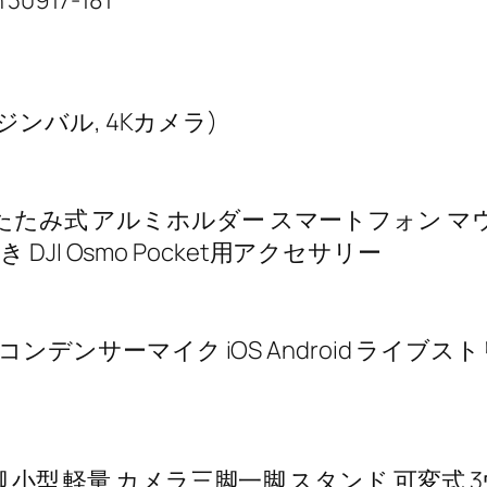
0917-181
3軸ジンバル, 4Kカメラ)
たたみ式 アルミホルダー スマートフォン マウント
I Osmo Pocket用アクセサリー
テレオコンデンサーマイク iOS Android ラ
 小型 軽量 カメラ三脚一脚 スタンド 可変式 