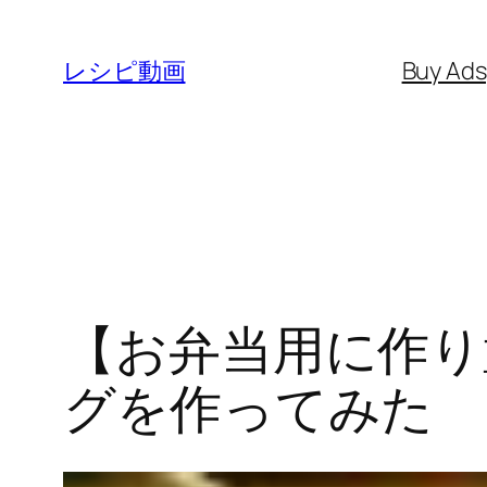
内
容
レシピ動画
Buy Ad
を
ス
キ
ッ
プ
【お弁当用に作り
グを作ってみた