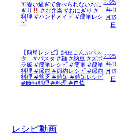
2025
可愛い過ぎて食べられないおに
年11
ぎり
#お弁当 #おにぎり #
料理 #ハンドメイド #簡単レシ
月13
ピ
日
【簡単レシピ】納豆こんぶパス
2025
タ #パスタ #麺 #納豆 #ズボ
年11
ラ飯 #簡単レシピ #簡単 #簡単
料理 #節約 #節約レシピ #節約
月13
料理 #貧乏 #時短 #時短レシピ
日
#時短料理 #料理 #自炊
レシピ動画