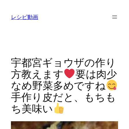
内
容
レシピ動画
を
ス
キ
ッ
プ
宇都宮ギョウザの作り
方教えます
要は肉少
なめ野菜多めですね
手作り皮だと、もちも
ち美味い